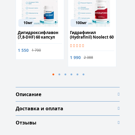
Ме
Луч
10мг
100мг
P
рный
Дигидроксифлавон
Гидрафинил
ISRIB
ina)
(7,8-DHF) 60 капсул
(Hydrafinil) Nooleсt 60
капсул
ена
1 550
от 1 4
1 700
1 990
2 388
Описание
Доставка и оплата
Отзывы