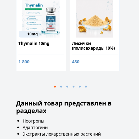
10mg
Thymalin 10mg
Лисички
Гарци
 90
(полисахариды 10%)
камбо
50гр
(Гидр
кислот
1 800
480
грам
360
9
Данный товар представлен в
разделах
Ноотропы
Адаптогены
Экстракты лекарственных растений