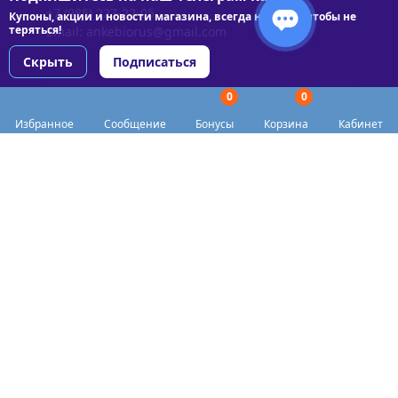
+7 (985) 227-22-05
Купоны, акции и новости магазина, всегда на связи чтобы не
теряться!
Email:
ankebiorus@gmail.com
Скрыть
Подписаться
0
0
Разделы сайта
Избранное
Сообщение
Бонусы
Корзина
Кабинет
Категории
Доставка
Biohacker Host в соцсетях
Публичная оферта
Политика конфиденциальности
Согласие на обработку персональных данных
Пункты выдачи
Акции