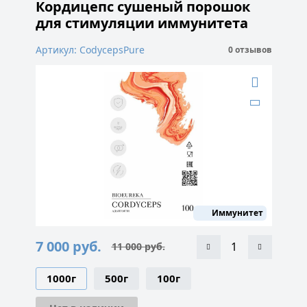
Кордицепс сушеный порошок
для стимуляции иммунитета
Артикул: CodycepsPure
0 отзывов
Иммунитет
7 000
руб.
11 000
руб.
Первоначальная
Текущая
цена
цена:
составляла
7
1000г
500г
100г
11
000 руб..
000 руб..