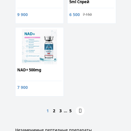
5ml Спрей
9 900
6 500
7 150
NAD+ 500mg
7 900
1
2
3
…
5
Незаменимые пептидные препараты