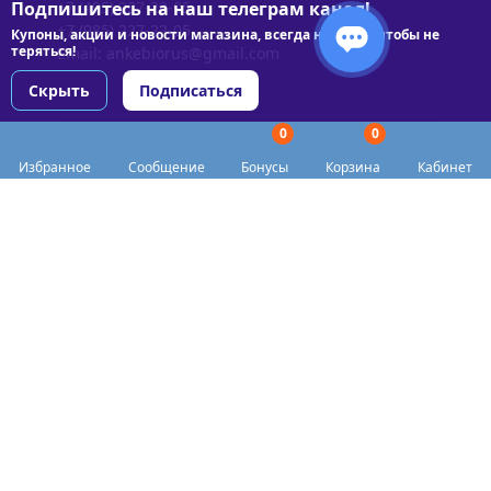
Подпишитесь на наш телеграм канал!
+7 (495) 227-22-05
+7 (985) 227-22-05
Купоны, акции и новости магазина, всегда на связи чтобы не
теряться!
Email:
ankebiorus@gmail.com
Скрыть
Подписаться
0
0
Разделы сайта
Избранное
Сообщение
Бонусы
Корзина
Кабинет
Категории
Доставка
Biohacker Host в соцсетях
Публичная оферта
Политика конфиденциальности
Согласие на обработку персональных данных