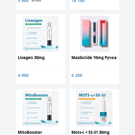
5 900
14 100
6 785
Livagen 30mg
Mazdutide 10mg Ручка
4 900
6 200
MitoBooster
Mots-c + SS-31 30mg