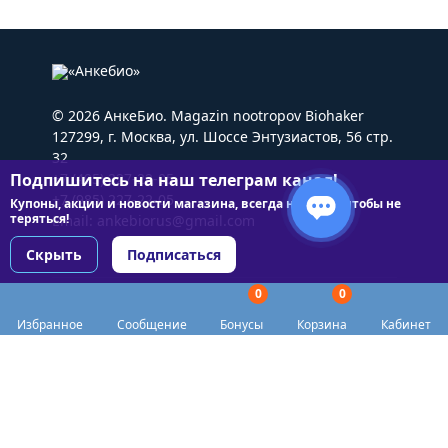
© 2026 АнкеБио. Magazin nootropov Biohaker
127299, г. Москва, ул. Шоссе Энтузиастов, 56 стр.
32
Подпишитесь на наш телеграм канал!
+7 (495) 227-22-05
+7 (985) 227-22-05
Купоны, акции и новости магазина, всегда на связи чтобы не
теряться!
Email:
ankebiorus@gmail.com
Скрыть
Подписаться
0
0
Разделы сайта
Избранное
Сообщение
Бонусы
Корзина
Кабинет
Категории
Доставка