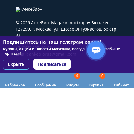
© 2026 АнкеБио. Magazin nootropov Biohaker
127299, г. Москва, ул. Шоссе Энтузиастов, 56 стр.
32
Подпишитесь на наш телеграм канал!
+7 (495) 227-22-05
+7 (985) 227-22-05
Купоны, акции и новости магазина, всегда на связи чтобы не
теряться!
Email:
ankebiorus@gmail.com
Скрыть
Подписаться
0
0
Разделы сайта
Избранное
Сообщение
Бонусы
Корзина
Кабинет
Категории
Доставка
Biohacker Host в соцсетях