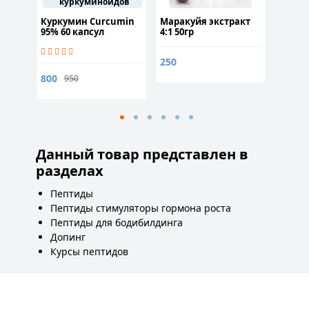
куркуминоидов
Куркумин Curcumin
Маракуйя экстракт
Механ
95% 60 капсул
4:1 50гр
факто
MGF 2
250
800
от 2 3
950
Данный товар представлен в
разделах
Пептиды
Пептиды стимуляторы гормона роста
Пептиды для бодибилдинга
Допинг
Курсы пептидов