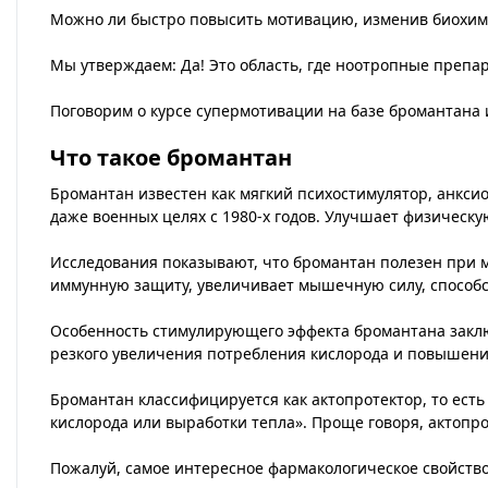
Можно ли быстро повысить мотивацию, изменив биохим
Мы утверждаем: Да! Это область, где ноотропные препар
Поговорим о курсе супермотивации на базе бромантана 
Что такое бромантан
Бромантан известен как мягкий психостимулятор, анкси
даже военных целях с 1980-х годов. Улучшает физическу
Исследования показывают, что бромантан полезен при м
иммунную защиту, увеличивает мышечную силу, способс
Особенность стимулирующего эффекта бромантана заключ
резкого увеличения потребления кислорода и повышени
Бромантан классифицируется как актопротектор, то ест
кислорода или выработки тепла». Проще говоря, актоп
Пожалуй, самое интересное фармакологическое свойст