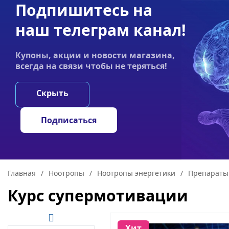
Подпишитесь на
Акции
Оплата
Статьи
Контакты
наш телеграм канал!
График работы:
Купоны, акции и новости магазина,
Пн-пт 9:00–19:00
всегда на связи чтобы не теряться!
НООТРОПЫ
ГРИ
Скрыть
Подписаться
Главная
/
Ноотропы
/
Ноотропы энергетики
/
Препараты
Курс супермотивации
Хит