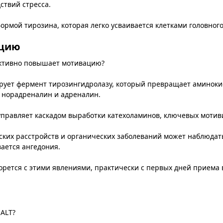
ствий стресса.
ормой тирозина, которая легко усваивается клетками головного
ацию
ективно повышает мотивацию?
рует фермент тирозингидролазу, который превращает аминокис
в норадреналин и адреналин.
управляет каскадом выработки катехоламинов, ключевых моти
ких расстройств и органических заболеваний может наблюдать
ается ангедония.
орется с этими явлениями, практически с первых дней приема
NALT?