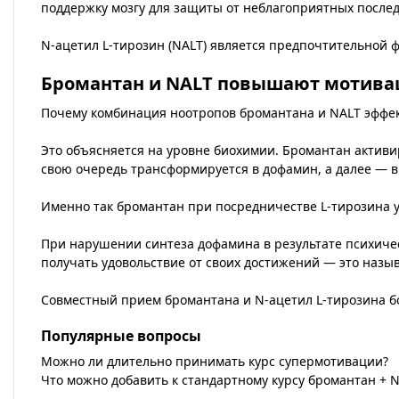
поддержку мозгу для защиты от неблагоприятных послед
N-ацетил L-тирозин (NALT) является предпочтительной ф
Бромантан и NALT повышают мотив
Почему комбинация ноотропов бромантана и NALT эфф
Это объясняется на уровне биохимии. Бромантан активи
свою очередь трансформируется в дофамин, а далее — 
Именно так бромантан при посредничестве L-тирозина 
При нарушении синтеза дофамина в результате психичес
получать удовольствие от своих достижений — это назыв
Совместный прием бромантана и N-ацетил L-тирозина б
Популярные вопросы
Можно ли длительно принимать курс супермотивации?
Что можно добавить к стандартному курсу бромантан + 