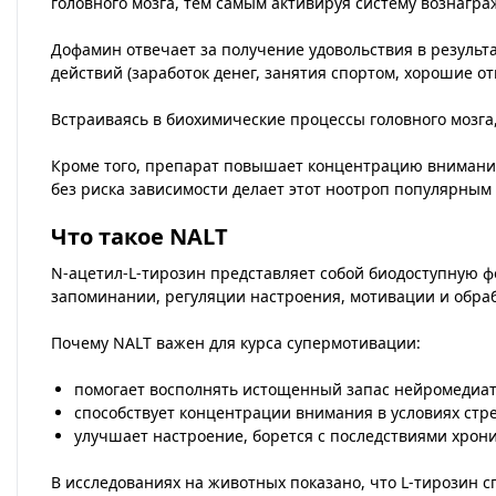
головного мозга, тем самым активируя систему вознагра
Дофамин отвечает за получение удовольствия в результ
действий (заработок денег, занятия спортом, хорошие о
Встраиваясь в биохимические процессы головного мозг
Кроме того, препарат повышает концентрацию внимани
без риска зависимости делает этот ноотроп популярным
Что такое NALT
N-ацетил-L-тирозин представляет собой биодоступную 
запоминании, регуляции настроения, мотивации и обра
Почему NALT важен для курса супермотивации:
помогает восполнять истощенный запас нейромедиат
способствует концентрации внимания в условиях стре
улучшает настроение, борется с последствиями хрони
В исследованиях на животных показано, что L-тирозин с