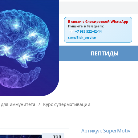
В связи с блокировкой WhatsApp
E-mail:
Пишите в Telegram:
+7 985 522-42-14
ankebiorus@gmail.com
t.me/Bioh_service
БЫ
ПЕПТИДЫ
 для иммунитета
/
Курс супермотивации
Артикул: SuperMotiv
ТОП