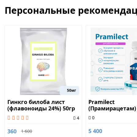
Персональные рекоменда
50мг
Гинкго билоба лист
Pramilect
(флавоноиды 24%) 50гр
(Прамирацетам)
0
4
5 400
360
1 600