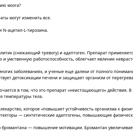
ию мозга?
аты могут изменить все.
и N-ацетил-L-тирозина.
олитик (снижающий тревогу) и адаптоген. Препарат применяетс
ю и умственную работоспособность, облегчает явления невраст
ногих заболеваниях, и ученые еще далеки от полного понимани
твует детоксикации печени и защищает организм от перегрева
ается в том, что это препарат «неистощающего» действия. В 
я температуры тела.
ь лекарство, которое «повышает устойчивость организма к физ
ротекторы — синтетические адаптогены, повышающие физическ
во бромантана — повышение мотивации. Бромантан увеличивае