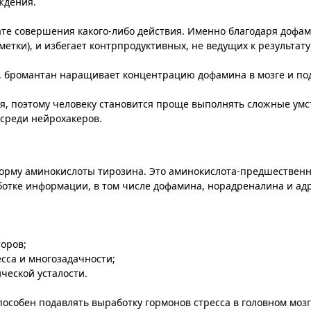
ждения.
ате совершения какого-либо действия. Именно благодаря дофа
тметки), и избегает контрпродуктивных, не ведущих к результа
а, бромантан наращивает концентрацию дофамина в мозге и п
я, поэтому человеку становится проще выполнять сложные ум
 среди нейрохакеров.
форму аминокислоты тирозина. Это аминокислота-предшественн
ботке информации, в том числе дофамина, норадреналина и ад
оров;
сса и многозадачности;
ческой усталости.
пособен подавлять выработку гормонов стресса в головном моз