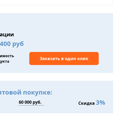
вации
400 руб
оимость
Заказать в один клик
дукта
птовой покупке:
3%
Скидка