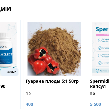
ции
300мг
Гуарана плоды 5:1 50гр
Spermidi
 90
капсул
0
0
400
5 500