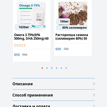
100мг
1620мг
300
80% силимарин
53 60
Омега 3 75%(EPA
Расторопша семена
Корди
500mg, DHA 250mg) 60
(силимарин 80%) 50
капсул
капсул
грамм
стиму
иммун
600
400
700
9
850
950
Описание
Способ применения
Доставка и оплата