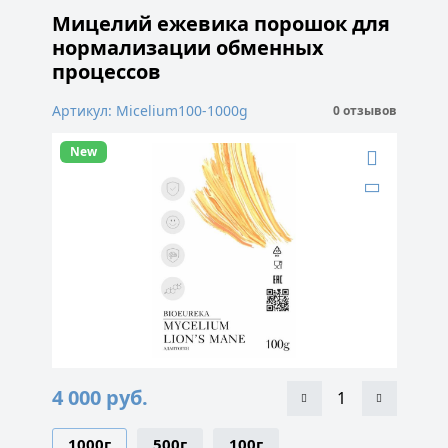
Мицелий ежевика порошок для
нормализации обменных
процессов
Артикул: Micelium100-1000g
0 отзывов
New
4 000
руб.
1000г
500г
100г