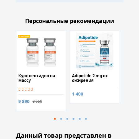
Персональные рекомендации
Т
Курс пептидов на
Adipotide 2 mg от
Курс
олы
массу
ожирения
супер
Новый
1 400
9 890
8 500
8 550
Данный товар представлен в