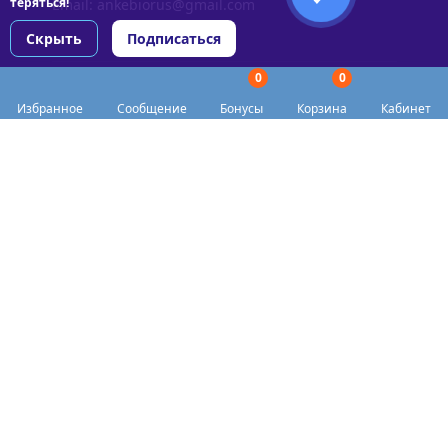
теряться!
Email:
ankebiorus@gmail.com
Скрыть
Подписаться
0
0
Разделы сайта
Избранное
Сообщение
Бонусы
Корзина
Кабинет
Категории
Доставка
Biohacker Host в соцсетях
Публичная оферта
Политика конфиденциальности
Согласие на обработку персональных данных
Пункты выдачи
Акции