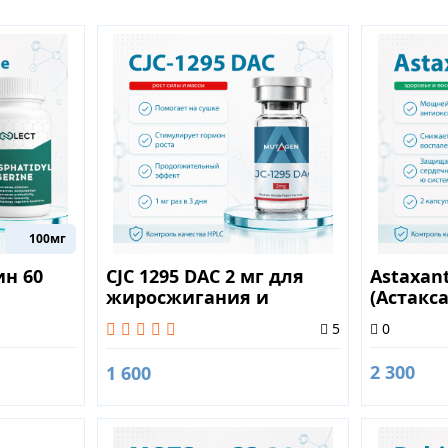
100мг
н 60
CJC 1295 DAC 2 мг для
Astaxan
жиросжигания и
(Астакс
активности
0
5
2 300
1 600