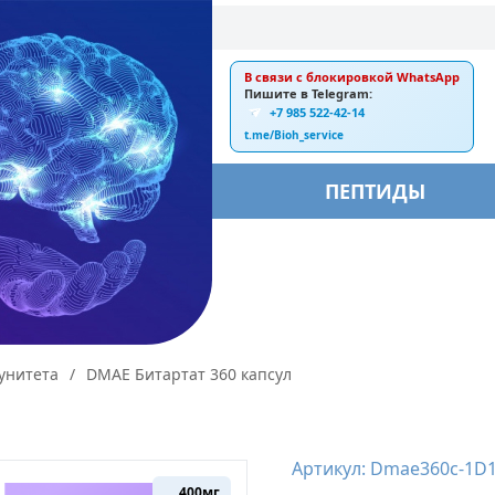
В связи с блокировкой WhatsApp
E-mail:
Пишите в Telegram:
+7 985 522-42-14
ankebiorus@gmail.com
t.me/Bioh_service
БЫ
ПЕПТИДЫ
унитета
/
DMAE Битартат 360 капсул
Артикул: Dmae360c-1D1
400мг