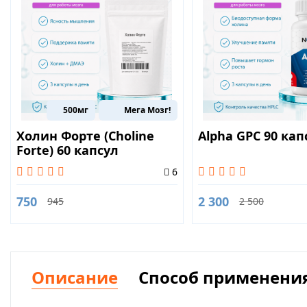
500мг
Мега Мозг!
Холин Форте (Choline
Alpha GPC 90 кап
Forte) 60 капсул
6
750
2 300
945
2 500
Описание
Способ применени