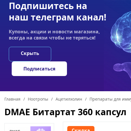
Подпишитесь на
Акции
Оплата
Статьи
Контакты
наш телеграм канал!
График работы:
Купоны, акции и новости магазина,
Пн-пт 9:00–19:00
всегда на связи чтобы не теряться!
НООТРОПЫ
ГРИ
Скрыть
Подписаться
Главная
/
Ноотропы
/
Ацетилхолин
/
Препараты для имм
DMAE Битартат 360 капсул
Скидка