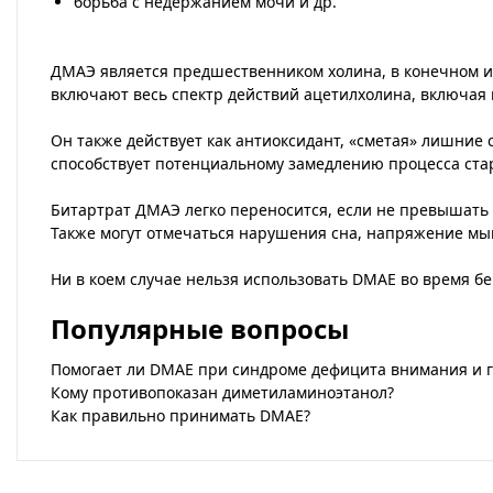
борьба с недержанием мочи и др.
ДМАЭ является предшественником холина, в конечном 
включают весь спектр действий ацетилхолина, включая 
Он также действует как антиоксидант, «сметая» лишни
способствует потенциальному замедлению процесса ста
Битартрат ДМАЭ легко переносится, если не превышать
Также могут отмечаться нарушения сна, напряжение мы
Ни в коем случае нельзя использовать DMAE во время 
Популярные вопросы
Помогает ли DMAE при синдроме дефицита внимания и 
Кому противопоказан диметиламиноэтанол?
Как правильно принимать DMAE?