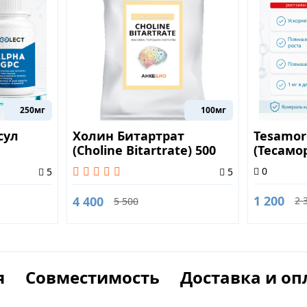
250мг
100мг
сул
Холин Битартрат
Tesamor
(Choline Bitartrate) 500
(Тесамо
грамм
2mg
0
5
5
1 200
4 400
2 
5 500
я
Совместимость
Доставка и оп