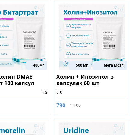
400мг
500 мг
Мега Мозг!
холин DMAE
Холин + Инозитол в
т 180 капсул
капсулах 60 шт
0
5
790
1 100