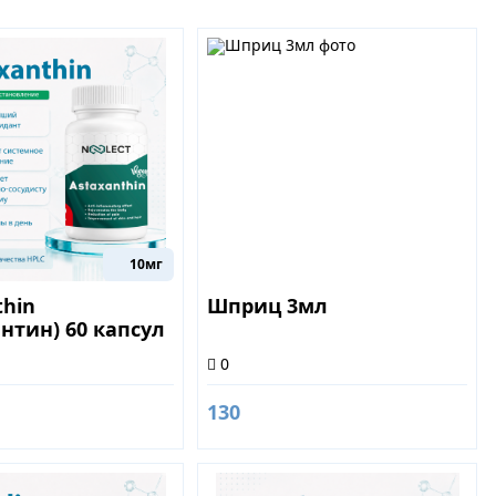
10мг
thin
Шприц 3мл
антин) 60 капсул
0
130