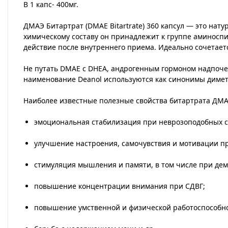
В 1 капс- 400мг.
ДМАЭ Битартрат (DMAE Bitartrate) 360 капсул — это н
химическому составу он принадлежит к группе аминоспи
действие после внутреннего приема. Идеально сочетае
Не путать DMAE с
DHEA
, андрогенным гормоном надпоче
наименование Deanol используются как синонимы диме
Наиболее известные полезные свойства битартрата ДМ
эмоциональная стабилизация при неврозоподобных с
улучшение настроения, самочувствия и мотивации п
стимуляция мышления и памяти, в том числе при де
повышение концентрации внимания при СДВГ;
повышение умственной и физической работоспособно