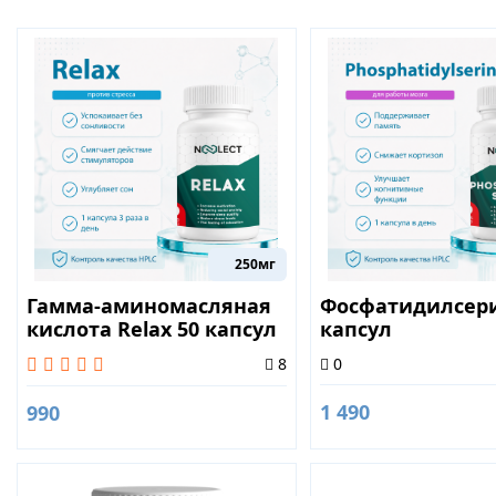
250мг
Гамма-аминомасляная
Фосфатидилсери
кислота Relax 50 капсул
капсул
0
8
1 490
990