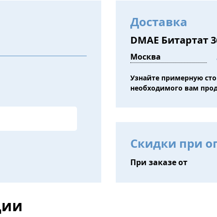
Доставка
DMAE Битартат 3
Узнайте примерную ст
необходимого вам про
Скидки при о
При заказе от
ции