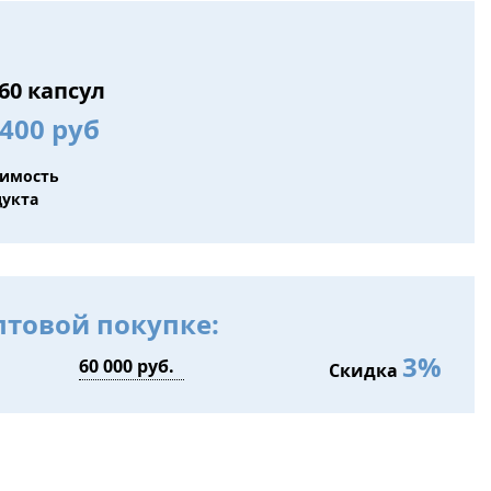
60 капсул
400 руб
оимость
дукта
птовой покупке:
3%
Скидка