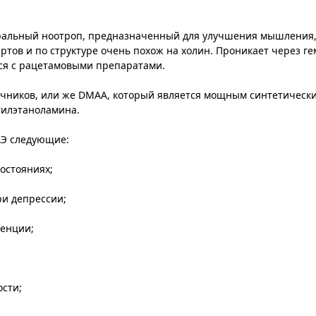
атуральный ноотроп, предназначенный для улучшения мышления
ртов и по структуре очень похож на холин. Проникает через 
тся с рацетамовыми препаратами.
чников, или же
DMAA
, который является мощным синтетическ
тилэтаноламина.
АЭ следующие:
остояниях;
ри депрессии;
менции;
сти;