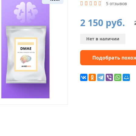
5 отзывов
2 150
руб.
Первоначальная
Текущая
цена
цена:
составляла
2
2
150 руб..
Нет в наличии
390 руб..
Подобрать похо