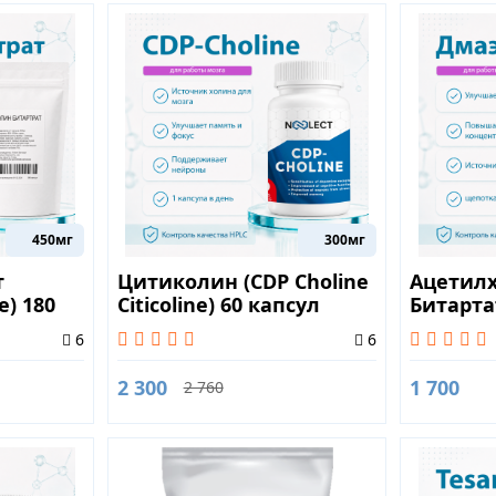
450мг
300мг
т
Цитиколин (CDP Choline
Ацетил
e) 180
Citicoline) 60 капсул
Битарта
6
6
2 300
1 700
2 760