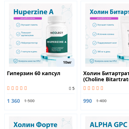
10мг
Гиперзин 60 капсул
Холин Битартра
(Choline Bitartrat
капсул
5
1 360
990
1 500
1 400