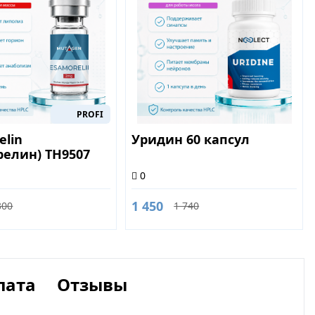
PROFI
elin
Уридин 60 капсул
релин) TH9507
0
1 450
300
1 740
лата
Отзывы