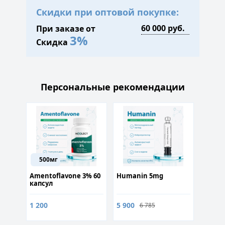
Скидки при оптовой покупке:
При заказе от
3%
Скидка
Персональные рекомендации
450
30
500мг
г
Amentoflavone 3% 60
Humanin 5mg
Ежеви
капсул
30% 60
норма
обмен
1 200
5 900
6 785
900
1