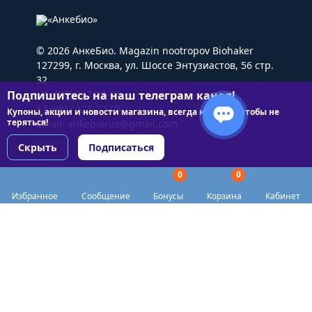
© 2026 АнкеБио. Magazin nootropov Biohaker
127299, г. Москва, ул. Шоссе Энтузиастов, 56 стр.
32
Подпишитесь на наш телеграм канал!
+7 (495) 227-22-05
+7 (985) 227-22-05
Купоны, акции и новости магазина, всегда на связи чтобы не
теряться!
Email:
ankebiorus@gmail.com
Скрыть
Подписаться
0
0
Разделы сайта
Избранное
Сообщение
Бонусы
Корзина
Кабинет
Категории
Доставка
Biohacker Host в соцсетях