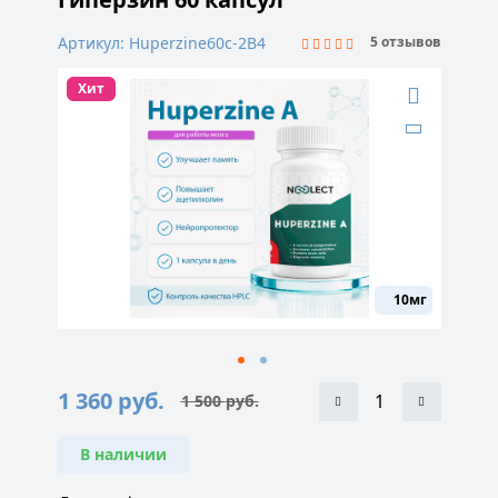
Артикул: Huperzine60c-2B4
5 отзывов
Хит
10мг
1 360
руб.
1 500
руб.
Первоначальная
Текущая
цена
цена:
составляла
1
1
360 руб..
В наличии
500 руб..