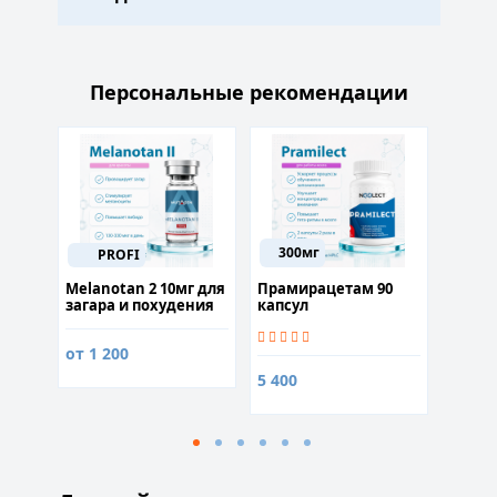
Персональные рекомендации
300мг
Na
PROFI
ста
Melanotan 2 10мг для
Прамирацетам 90
Женьш
ения
загара и похудения
капсул
(Ginse
от 1 200
5 400
1 300