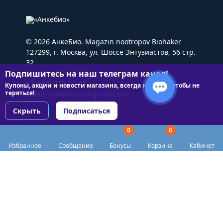
© 2026 АнкеБио. Magazin nootropov Biohaker
127299, г. Москва, ул. Шоссе Энтузиастов, 56 стр.
32
Подпишитесь на наш телеграм канал!
+7 (495) 227-22-05
+7 (985) 227-22-05
Купоны, акции и новости магазина, всегда на связи чтобы не
теряться!
Email:
ankebiorus@gmail.com
Скрыть
Подписаться
0
0
Разделы сайта
Избранное
Сообщение
Бонусы
Корзина
Кабинет
Категории
Доставка
Biohacker Host в соцсетях