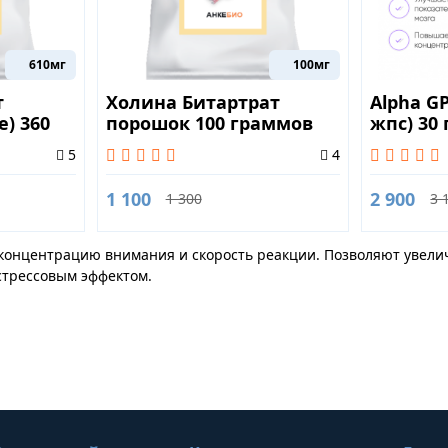
610мг
100мг
т
Холина Битартрат
Alpha G
e) 360
порошок 100 граммов
жпс) 30
5
4
1 100
2 900
1 300
3 
концентрацию внимания и скорость реакции. Позволяют уве
стрессовым эффектом.