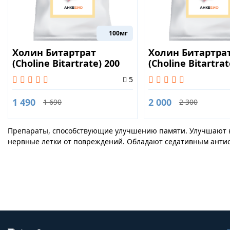
100мг
Холин Битартрат
Холин Битартра
(Choline Bitartrate) 200
(Choline Bitartrat
грамм
капсул
5
1 490
2 000
1 690
2 300
Препараты, способствующие улучшению памяти. Улучшают 
нервные летки от повреждений. Обладают седативным анти