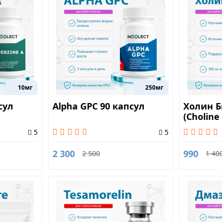
10мг
250мг
сул
Alpha GPC 90 капсул
Холин Б
(Choline
капсул
5
5
2 300
990
2 500
1 40