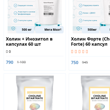
500 мг
Мега Мозг!
500мг
Холин + Инозитол в
Холин Форте (Ch
капсулах 60 шт
Forte) 60 капсул
0
790
750
1 100
945