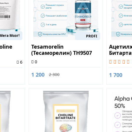
Мега Мозг!
PROFI
oline
Tesamorelin
Ацетил
(Тесаморелин) TH9507
Битарта
2mg
0
6
1 200
1 700
2 300