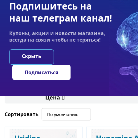
Подпишитесь на
Акции
Оплата
Статьи
Контакты
наш телеграм канал!
График работы:
Купоны, акции и новости магазина,
Пн-пт 9:00–19:00
всегда на связи чтобы не теряться!
НООТРОПЫ
ГРИ
Скрыть
Главная
/
Ноотропы
/
Ацетилхолин
Подписаться
Ацетилхолин
Цена
Сортировать