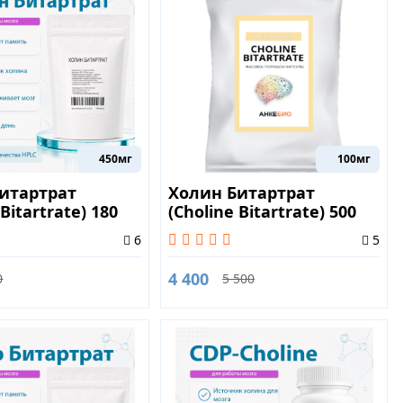
450мг
100мг
итартрат
Холин Битартрат
 Bitartrate) 180
(Choline Bitartrate) 500
грамм
6
5
4 400
0
5 500