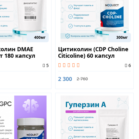
400мг
300мг
холин DMAE
Цитиколин (CDP Choline
т 180 капсул
Citicoline) 60 капсул
5
6
2 300
2 760