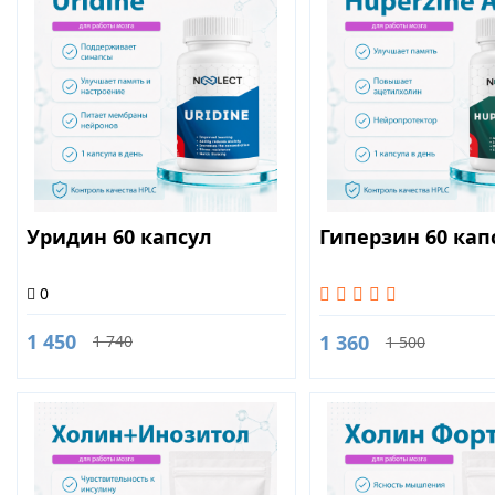
Уридин 60 капсул
Гиперзин 60 кап
0
1 450
1 360
1 740
1 500