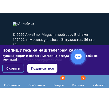
© 2026 АнкеБио. Magazin nootropov Biohaker
127299, г. Москва, ул. Шоссе Энтузиастов, 56 стр.
32
Подпишитесь на наш телеграм канал!
+7 (495) 227-22-05
+7 (985) 227-22-05
Купоны, акции и новости магазина, всегда на связи чтобы не
теряться!
Email:
ankebiorus@gmail.com
Скрыть
Подписаться
0
0
Разделы сайта
Избранное
Сообщение
Бонусы
Корзина
Кабинет
Категории
Доставка