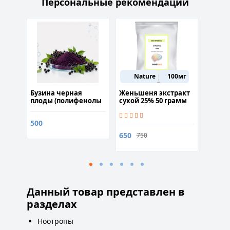
Персональные рекомендации
Nature
100мг
ы
Бузина черная
Женьшеня экстракт
Isolat
оды
плоды (полифенолы
сухой 25% 50 грамм
50гр
20%) 50гр
Ginseng
500
2 500
650
750
Данный товар представлен в
разделах
Ноотропы