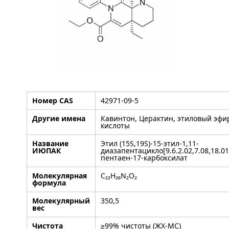
Номер CAS
42971-09-5
Другие имена
Кавинтон, Церактин, этиловый эф
кислоты
Название
Этил (15S,19S)-15-этил-1,11-
ИЮПАК
диазапентацикло[9.6.2.02,7.08,18.015
пентаен-17-карбоксилат
Молекулярная
C₂₂H₂₆N₂O₂
формула
Молекулярный
350,5
вес
Чистота
≥99% чистоты (ЖХ-МС)