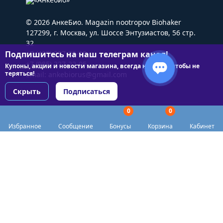
© 2026 АнкеБио. Magazin nootropov Biohaker
127299, г. Москва, ул. Шоссе Энтузиастов, 56 стр.
32
Подпишитесь на наш телеграм канал!
+7 (495) 227-22-05
+7 (985) 227-22-05
Купоны, акции и новости магазина, всегда на связи чтобы не
теряться!
Email:
ankebiorus@gmail.com
Скрыть
Подписаться
0
0
Разделы сайта
Избранное
Сообщение
Бонусы
Корзина
Кабинет
Категории
Доставка
Biohacker Host в соцсетях