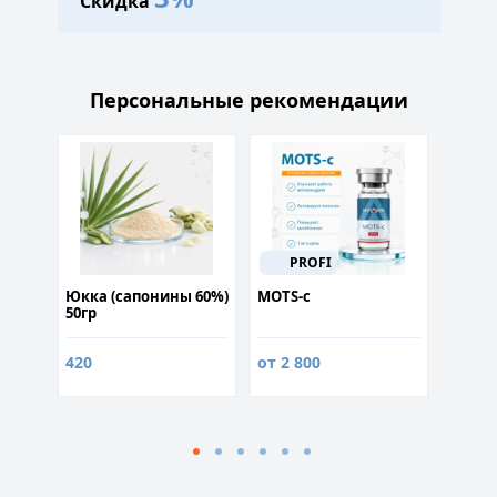
Скидка
Персональные рекомендации
PROFI
х 60
Юкка (сапонины 60%)
MOTS-c
Курс 
50гр
массу
420
от 2 800
9 890