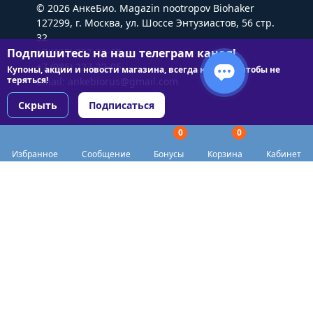
© 2026 АнкеБио. Magazin nootropov Biohaker
127299, г. Москва, ул. Шоссе Энтузиастов, 56 стр.
32
Подпишитесь на наш телеграм канал!
+7 (495) 227-22-05
+7 (985) 227-22-05
Купоны, акции и новости магазина, всегда на связи чтобы не
теряться!
Email:
ankebiorus@gmail.com
Скрыть
Подписаться
0
0
Разделы сайта
Избранное
Сообщение
Бонусы
Корзина
Кабинет
Категории
Доставка
Biohacker Host в соцсетях