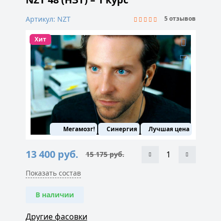
Артикул: NZT
5 отзывов
Хит
Мегамозг!
Синергия
Лучшая цена
13 400
руб.
15 175
руб.
Первоначальная
Текущая
цена
цена:
составляла
13
Показать состав
15
400 руб..
175 руб..
В наличии
Другие фасовки