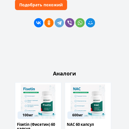
Подобрать похожий
Аналоги
100мг
600мг
 fus
Fisetin (Фисетин) 60
NAC 60 капсул
Курс Б
капсул