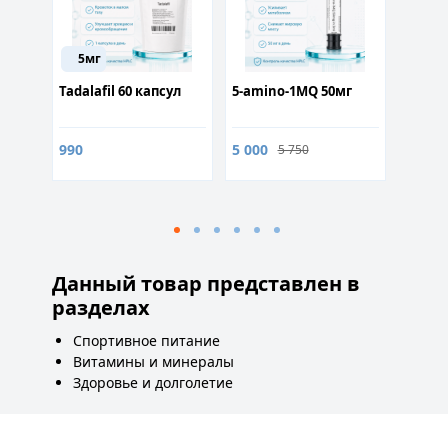
5мг
Tadalafil 60 капсул
5-amino-1MQ 50мг
Механ
факто
MGF 2
990
5 000
5 750
от 2 3
Данный товар представлен в
разделах
Спортивное питание
Витамины и минералы
Здоровье и долголетие