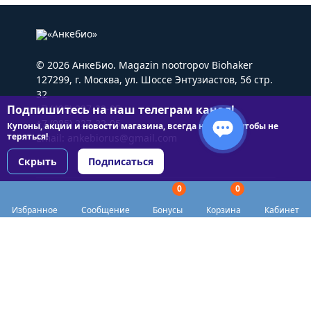
© 2026 АнкеБио. Magazin nootropov Biohaker
127299, г. Москва, ул. Шоссе Энтузиастов, 56 стр.
32
Подпишитесь на наш телеграм канал!
+7 (495) 227-22-05
+7 (985) 227-22-05
Купоны, акции и новости магазина, всегда на связи чтобы не
теряться!
Email:
ankebiorus@gmail.com
Скрыть
Подписаться
0
0
Разделы сайта
Избранное
Сообщение
Бонусы
Корзина
Кабинет
Категории
Доставка