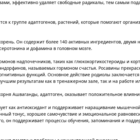
вами, эффективно удаляет свободные радикалы, тем самым под
ится к группе адаптогенов, растений, которые помогают орган
 корень. Он содержит более 140 активных ингредиентов, двумя
серотонина и дофамина в головном мозге.
монов надпочечников, таких как глюкокортикостероиды и кор
з эндорфинов, называемых гормоном счастья. Росавины прекр
огнитивных функций. Основное действие родиолы заключается
учшим результатам как в тренажерном зале, так и на работе ил
корня Ашваганды, адаптоген, оказывает положительное влияни
твует как антиоксидант и поддерживает наращивание мышечной
нный тонус, хорошее самочувствие и эмоциональное равновеси
ого, он поддерживает процессы обучения, запоминания и подд