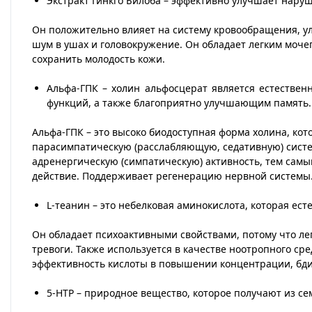
Экстракт Гинкго Билоба – эффективно улучшает нару
Он положительно влияет на систему кровообращения, улу
шум в ушах и головокружение. Он обладает легким моч
сохранить молодость кожи.
Альфа-ГПК – холин альфосцерат является естестве
функций, а также благоприятно улучшающим память.
Альфа-ГПК – это высоко биодоступная форма холина, кот
парасимпатическую (расслабляющую, седативную) систе
адренергическую (симпатическую) активность, тем сам
действие. Поддерживает регенерацию нервной системы
L-теанин – это небелковая аминокислота, которая ест
Он обладает психоактивными свойствами, потому что ле
тревоги. Также используется в качестве ноотропного ср
эффективность кислоты в повышении концентрации, бдит
5-HTP – природное вещество, которое получают из семя