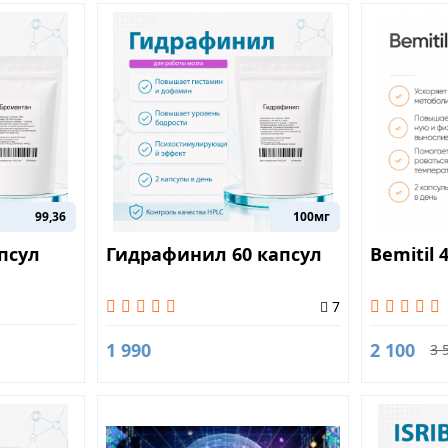
99,36
100мг
псул
Гидрафинил 60 капсул
Bemitil 
7
1 990
2 100
3 