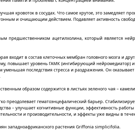
шения памяти и проблемы с концентрацией внимания.
чшая кровоток в сосудах. Что самое крутое, это замедляет пр
егонным и очищающим действием. Подавляет активность свобод
нным предшественником ацетилхолина, который является не
орая входит в состав клеточных мембран головного мозга и дру
му, повышает уровень ГАМК (ингибирующий нейромедиатор) и 
ым уменьшая последствия стресса и раздражения. Он оказывае
.
ественным образом содержится в листьях зеленого чая – камели
гко преодолевает гематоэнцефалический барьер. Стабилизирует
едства – улучшает когнитивные функции, эффективность работы
ельности и производительности, и эффекты уже видны в течен
н западноафриканского растения Griffonia simplicifolia.