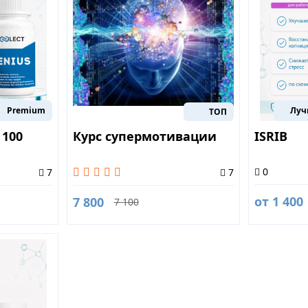
Premium
Луч
ТОП
 100
Курс супермотивации
ISRIB
0
7
7
от 1 400
7 800
7 100