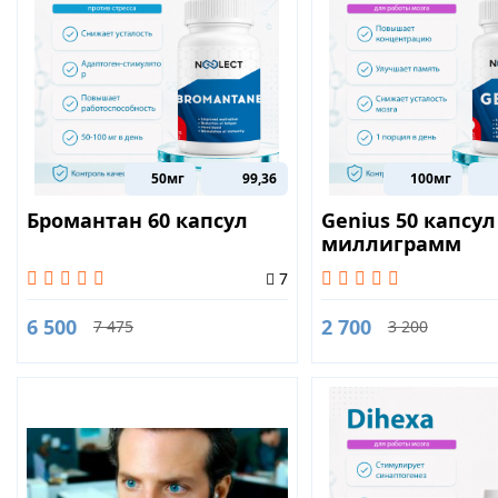
50мг
99,36
100мг
Бромантан 60 капсул
Genius 50 капсул
миллиграмм
7
6 500
2 700
7 475
3 200