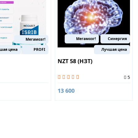
Мегамозг!
Синергия
Мегамозг!
шая цена
PROFI
Лучшая цена
NZT 58 (НЗТ)
5
13 600