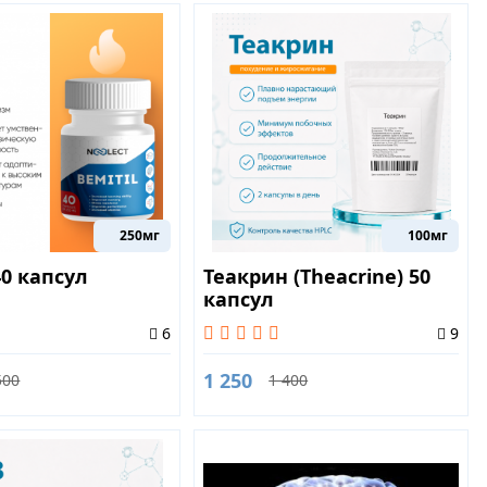
250мг
100мг
40 капсул
Теакрин (Theacrine) 50
капсул
6
9
1 250
500
1 400