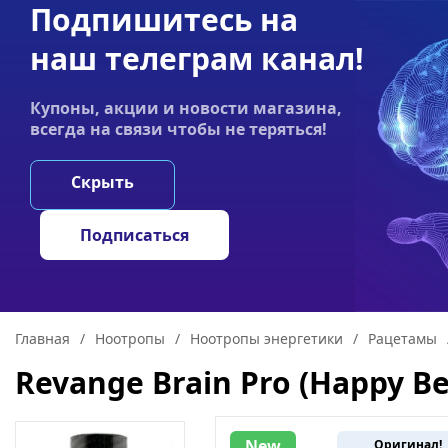
Подпишитесь на
Акции
Оплата
Статьи
Контакты
наш телеграм канал!
График работы:
Купоны, акции и новости магазина,
Пн-пт 9:00–19:00
всегда на связи чтобы не теряться!
НООТРОПЫ
ГРИ
Скрыть
Подписаться
Главная
/
Ноотропы
/
Ноотропы энергетики
/
Рацетамы
Revange Brain Pro (Happy Be
New
Оригинал!