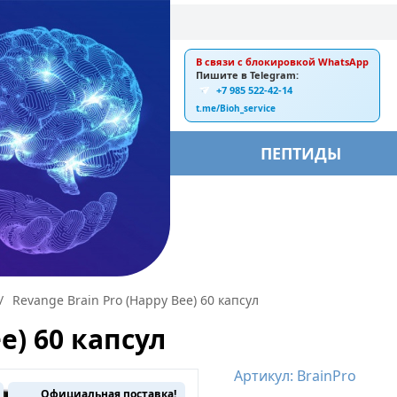
В связи с блокировкой WhatsApp
E-mail:
Пишите в Telegram:
+7 985 522-42-14
ankebiorus@gmail.com
t.me/Bioh_service
БЫ
ПЕПТИДЫ
/
Revange Brain Pro (Happy Bee) 60 капсул
e) 60 капсул
Артикул: BrainPro
Официальная поставка!