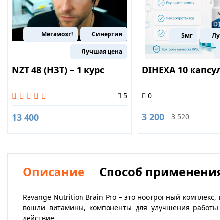
Мегамозг!
Синергия
5мг
Лу
Лучшая цена
NZT 48 (НЗТ) – 1 курс
DIHEXA 10 капсу
0
5
3 200
13 400
3 520
Описание
Способ применени
Revange Nutrition Brain Pro – это ноотропный комплек
вошли витамины, компоненты для улучшения работы 
действие.