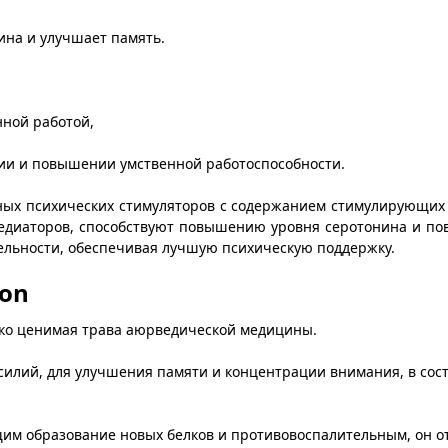
лина и улучшает память.
нной работой,
ции и повышении умственной работоспособности.
тивных психических стимуляторов с содержанием стимулирующ
едиаторов, способствуют повышению уровня серотонина и пов
тельности, обеспечивая лучшую психическую поддержку.
ion
око ценимая трава аюрведической медицины.
илий, для улучшения памяти и концентрации внимания, в сост
м образование новых белков и противовоспалительным, он отл