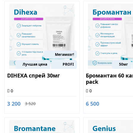
Мегамозг!
Лучшая цена
PROFI
50мг
DIHEXA спрей 30мг
Бромантан 60 ка
pack
0
0
3 200
6 500
3 520