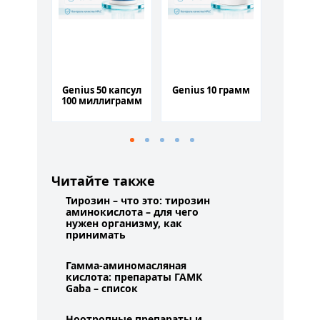
ед 60
Genius 50 капсул
Genius 10 грамм
Раскрут
ул
100 миллиграмм
на п
Читайте также
Тирозин – что это: тирозин
аминокислота – для чего
нужен организму, как
принимать
Гамма-аминомасляная
кислота: препараты ГАМК
Gaba – список
Ноотропные препараты и