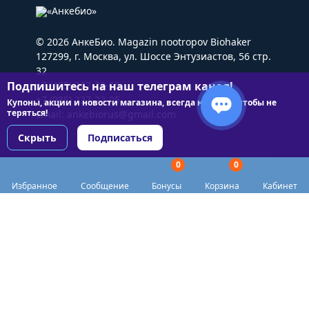
© 2026 АнкеБио. Magazin nootropov Biohaker
127299, г. Москва, ул. Шоссе Энтузиастов, 56 стр.
32
Подпишитесь на наш телеграм канал!
+7 (495) 227-22-05
+7 (985) 227-22-05
Купоны, акции и новости магазина, всегда на связи чтобы не
теряться!
Email:
ankebiorus@gmail.com
Скрыть
Подписаться
0
0
Разделы сайта
Избранное
Сообщение
Бонусы
Корзина
Кабинет
Категории
Доставка
Biohacker Host в соцсетях