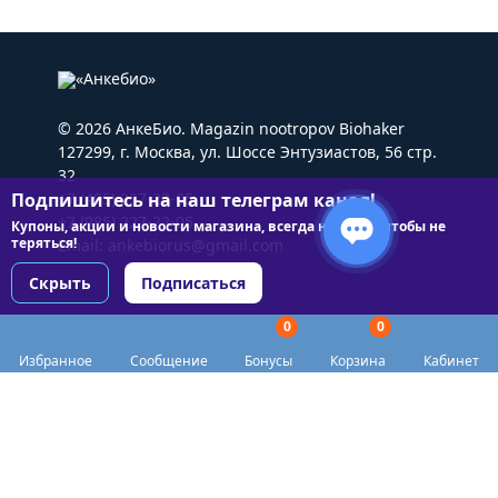
© 2026 АнкеБио. Magazin nootropov Biohaker
127299, г. Москва, ул. Шоссе Энтузиастов, 56 стр.
32
Подпишитесь на наш телеграм канал!
+7 (495) 227-22-05
+7 (985) 227-22-05
Купоны, акции и новости магазина, всегда на связи чтобы не
теряться!
Email:
ankebiorus@gmail.com
Скрыть
Подписаться
0
0
Разделы сайта
Избранное
Сообщение
Бонусы
Корзина
Кабинет
Категории
Доставка