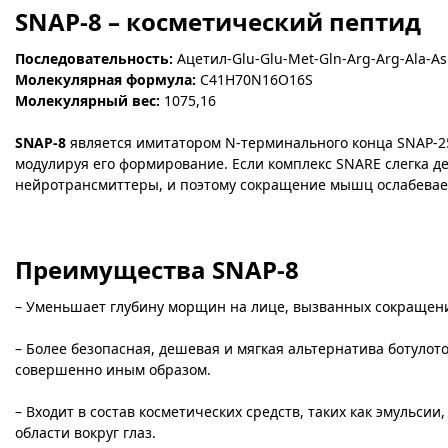
SNAP-8 – косметический пептид
Последовательность:
Ацетил-Glu-Glu-Met-Gln-Arg-Arg-Ala-A
Молекулярная формула:
C41H70N16O16S
Молекулярный вес:
1075,16
SNAP-8
является имитатором N-терминального конца SNAP-25
модулируя его формирование. Если комплекс SNARE слегка д
нейротрансмиттеры, и поэтому сокращение мышц ослабевае
Преимущества SNAP-8
– Уменьшает глубину морщин на лице, вызванных сокращение
– Более безопасная, дешевая и мягкая альтернатива ботуло
совершенно иным образом.
– Входит в состав косметических средств, таких как эмульсии,
области вокруг глаз.