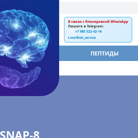
В связи с блокировкой WhatsApp
E-mail:
Пишите в Telegram:
+7 985 522-42-14
ankebiorus@gmail.com
t.me/Bioh_service
БЫ
ПЕПТИДЫ
SNAP-8