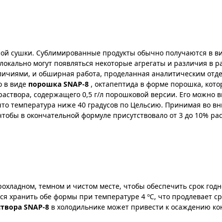
ной сушки. Сублимированные продукты обычно получаются в в
локально могут появляться некоторые агрегаты и различия в р
личиями, и обширная работа, проделанная аналитическим отд
о в виде
порошка SNAP-8
, октапептида в форме порошка, кото
 раствора, содержащего 0,5 г/л порошковой версии. Его можно 
что температура ниже 40 градусов по Цельсию. Принимая во в
чтобы в окончательной формуле присутствовало от 3 до 10% ра
охладном, темном и чистом месте, чтобы обеспечить срок годн
я хранить обе формы при температуре 4 ºC, что продлевает ср
створа SNAP-8
в холодильнике может привести к осаждению ко