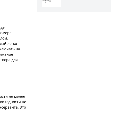
иде
азмере
елом,
рый легко
включать на
нимание
створа для
ости не менее
ок годности не
нсерванта. Это