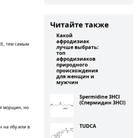
Читайте также
Какой
афродизиак
RE, тем самым
лучше выбрать:
топ
афродизиаков
природного
происхождения
для женщин и
мужчин
Spermidine 3HCl
(Спермидин 3HCl)
ия морщин, но
TUDCA
н на лбу или в