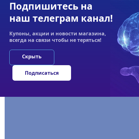
Подпишитесь на
Акции
Оплата
Статьи
Контакты
наш телеграм канал!
График работы:
Купоны, акции и новости магазина,
Пн-пт 9:00–19:00
всегда на связи чтобы не теряться!
НООТРОПЫ
ГРИ
Скрыть
Главная
/
Статьи
/
SNAP-8
Подписаться