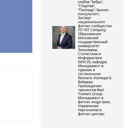
клубов “Зебра”,
“Спортив”,
“Паллада”; Бизнес-
консультант;
Эксперт
национального
фитнес сообщества
FIT HIT Company;
Образование:
Московский
государственный
университет
Экономики,
Статистики и
Информатики
(МЭСИ), кафедра:
Менеджмент в
туризме и
гостиничном
бизнесе. Колледж Б.
Вейдера.
Прохождение
тренингов Real
Trainers Group:
Менеджмент в
фитнес индустрии,
Управление
персоналом в
фитнес центре;