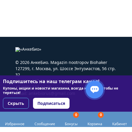
© 2026 АнкеБио. Magazin nootropov Biohaker
127299, г. Москва, ул. Шоссе Энтузиастов, 56 стр.
32
Подпишитесь на наш телеграм канал!
+7 (495) 227-22-05
+7 (985) 227-22-05
Купоны, акции и новости магазина, всегда на связи чтобы не
теряться!
Email:
ankebiorus@gmail.com
Скрыть
Подписаться
0
0
Разделы сайта
Избранное
Сообщение
Бонусы
Корзина
Кабинет