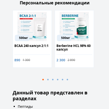
Персональные рекомендации
500мг
500мг
10м
BCAA 240 капсул 2:1:1
Berberine HCL 98% 60
Супер 
олы
капсул
147) 6
890
2 300
2 600
1 300
2 890
Данный товар представлен в
разделах
Пептиды