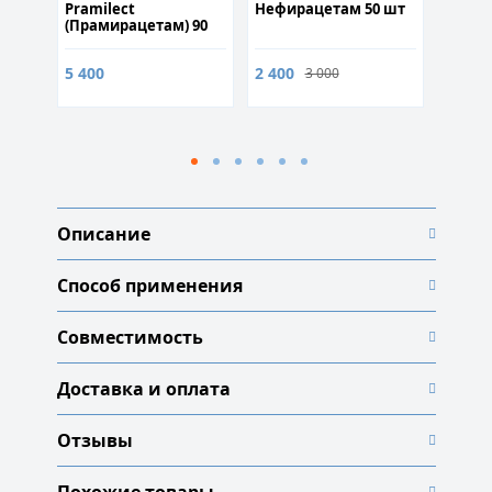
Pramilect
Нефирацетам 50 шт
Хлори
(Прамирацетам) 90
капсу
m
сул
5 400
2 400
990
3 000
1
Описание
Способ применения
Совместимость
Доставка и оплата
Отзывы