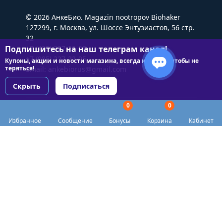
© 2026 АнкеБио. Magazin nootropov Biohaker
127299, г. Москва, ул. Шоссе Энтузиастов, 56 стр.
32
Подпишитесь на наш телеграм канал!
+7 (495) 227-22-05
+7 (985) 227-22-05
Купоны, акции и новости магазина, всегда на связи чтобы не
теряться!
Email:
ankebiorus@gmail.com
Скрыть
Подписаться
0
0
Разделы сайта
Избранное
Сообщение
Бонусы
Корзина
Кабинет
Категории
Доставка
Biohacker Host в соцсетях