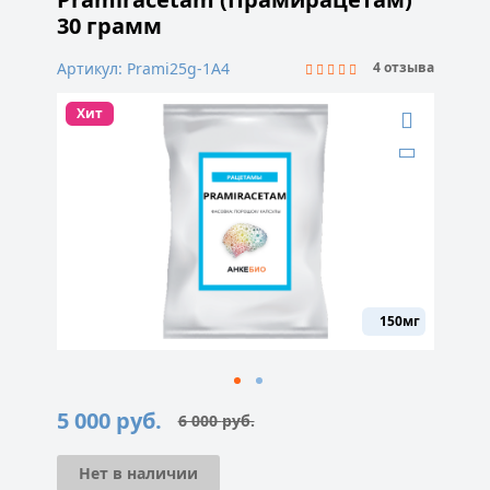
30 грамм
Артикул: Prami25g-1A4
4 отзыва
Хит
150мг
5 000
руб.
6 000
руб.
Первоначальная
Текущая
цена
цена:
составляла
5
6
000 руб..
Нет в наличии
000 руб..