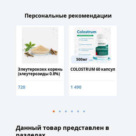
Персональные рекомендации
5мг
Луч
500мг
P
Элеутерококк корень
COLOSTRUM 60 капсул
DIHEXA
и
(элеутерозиды 0.8%)
50гр
720
1 490
3 200
Данный товар представлен в
разделах