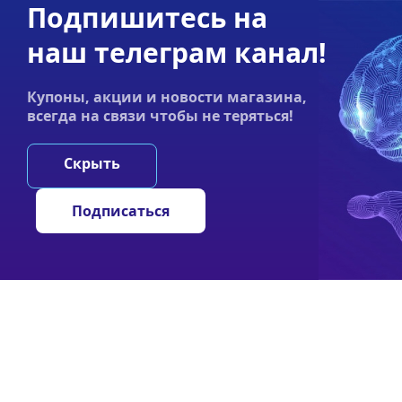
Подпишитесь на
Акции
Оплата
Статьи
Контакты
наш телеграм канал!
График работы:
Купоны, акции и новости магазина,
Пн-пт 9:00–19:00
всегда на связи чтобы не теряться!
НООТРОПЫ
ГРИ
Скрыть
Подписаться