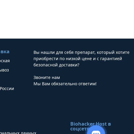
авка
Вы нашли для себя препарат, который хотите
приобрести по низкой цене и с гарантией
рская
безопасной доставки?
ывоз
Звоните нам
Мы Вам обязательно ответим!
России
Biohacker Host в
соцсетях
сональных данных