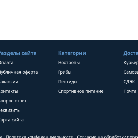
Разделы сайта
Категории
Дост
Оплата
Ноотропы
Курье
Публичная оферта
Грибы
Самов
Вакансии
Пептиды
СДЭК
Контакты
Спортивное питание
Почта 
Вопрос-ответ
Реквизиты
Карта сайта
а
Политика конфиденциальности
Согласие на обработку пер