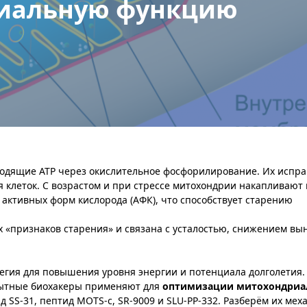
иальную функцию
водящие ATP через окислительное фосфорилирование. Их испра
 клеток. С возрастом и при стрессе митохондрии накапливают
активных форм кислорода (АФК), что способствует старению​
«признаков старения» и связана с усталостью, снижением вы
егия для повышения уровня энергии и потенциала долголетия
пытные биохакеры применяют для
оптимизации митохондриа
д SS-31, пептид MOTS-c, SR-9009 и SLU-PP-332. Разберём их ме