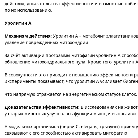
действия, доказательства эффективности и возможные побо
по их использованию.
Уролитин A
Механизм действия:
Уролитин A – метаболит эллагитанинов
удаление повреждённых митохондрий​
За счёт активации программы митофагии уролитин A способс
обновление митохондриального пула. Кроме того, уролитин 
В совокупности это приводит к повышению эффективности р
Эксперименты показывают, что уролитин A усиливает биоге
что напрямую отражается на энергетическом статусе клеток.
Доказательства эффективности:
В исследованиях на живот
у старых животных улучшалась функция мышц и выносливост
У модельных организмов (черви C. elegans, грызуны) прием
связывают с его способностью активировать митофагию​