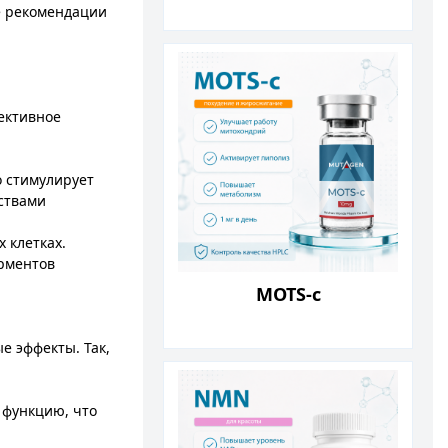
е рекомендации
ективное
о стимулирует
твами​
 клетках.
рментов​
MOTS-c
 эффекты. Так,
 функцию, что