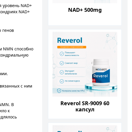
я уровень NAD+
NAD+ 500mg
охондриях NAD+
ю генов
ём NMN способно
охондриальную
ии​.
вязанных с ним
Reverol SR-9009 60
NMN. В
капсул
ило к
едлялось