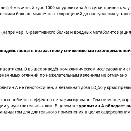
лет) 4-месячный курс 1000 мг уролитина A в сутки привёл к у
полнили больше мышечных сокращений до наступления усталос
(например, С-реактивного белка) и вредных метаболитов (аци
иводействовать возрастному снижению митохондриальной
рицевтиком. В вышеприведённом клиническом исследовании ег
и значимых отличий по нежелательным явлениям не отмечено​
итин A не генотоксичен, а летальная доза LD_50 у крыс превыш
рьезных побочных эффектов не зафиксировано. Тем не менее, из
ии у чувствительных лиц. В целом же
уролитин A обладает 
 кандидатом для длительного применения в целях оздоровления