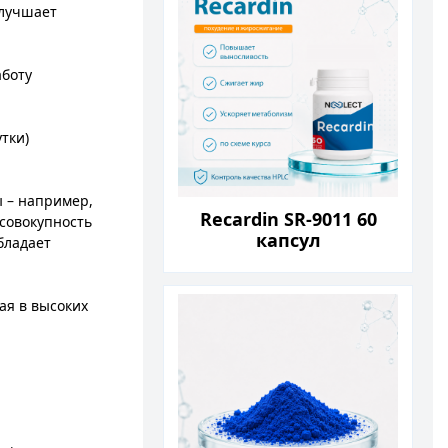
улучшает
аботу
тки)
 – например,
Recardin SR-9011 60
 совокупность
капсул
обладает
ая в высоких