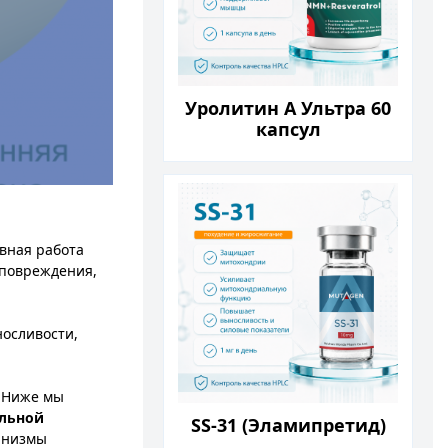
Уролитин А Ультра 60
капсул
вная работа
 повреждения,
носливости,
. Ниже мы
льной
SS-31 (Эламипретид)
ханизмы