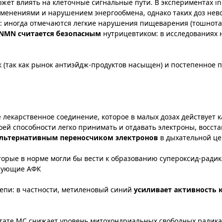
ет влиять на клеточные сигнальные пути. В экспериментах in 
менениями и нарушением энергообмена​, однако таких доз не
 иногда отмечаются легкие нарушения пищеварения (тошнота)
NMN считается безопасным
нутрицевтиком: в исследованиях 
к (так как рынок антиэйдж-продуктов насыщен) и постепенное
лекарственное соединение, которое в малых дозах действует к
ей способности легко принимать и отдавать электроны, восст
льтернативным переносчиком электронов
в дыхательной це
орые в норме могли бы вести к образованию супероксид-радик
рующие АФК​
епи: в частности, метиленовый синий
усиливает активность 
льтате МС снижает уровень митохондриальных свободных радика