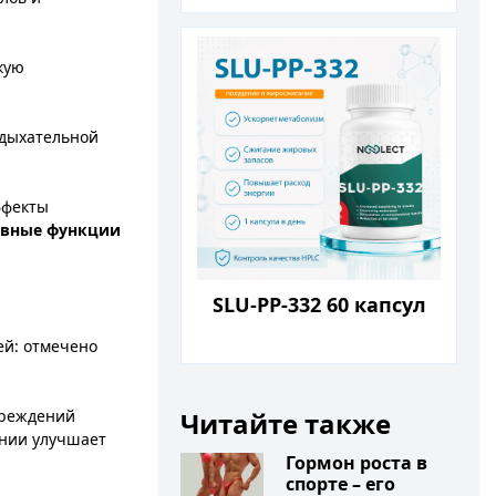
кую
 дыхательной
ффекты
ивные функции
SLU-PP-332 60 капсул
ей: отмечено
Читайте также
вреждений
ении улучшает
Гормон роста в
спорте – его