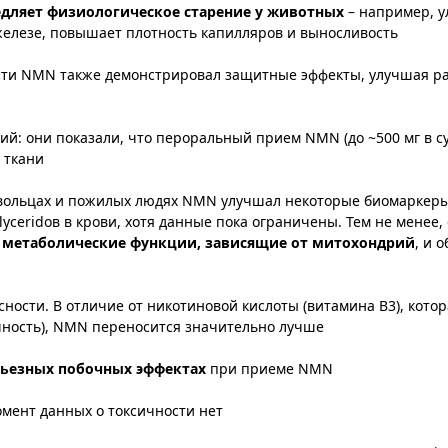
дляет физиологическое старение у животных
– например, 
лезе, повышает плотность капилляров и выносливость​
сти NMN также демонстрировал защитные эффекты, улучшая р
ний: они показали, что пероральный прием NMN (до ~500 мг в су
ткани​
овольцах и пожилых людях NMN улучшал некоторые биомаркеры
yceridов в крови, хотя данные пока ограничены. Тем не менее,
 метаболические функции, зависящие от митохондрий
, и 
сти. В отличие от никотиновой кислоты (витамина B3), котор
ность), NMN переносится значительно лучше​
рьезных побочных эффектах
при приеме NMN​
ент данных о токсичности нет​