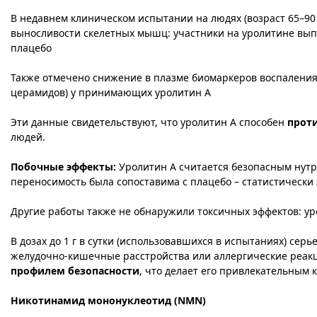
В недавнем клиническом испытании на людях (возраст 65–90 
выносливости скелетных мышц: участники на уролитине вы
плацебо​
Также отмечено снижение в плазме биомаркеров воспаления 
церамидов) у принимающих уролитин A​
Эти данные свидетельствуют, что уролитин A способен
прот
людей.
Побочные эффекты:
Уролитин A считается безопасным нут
переносимость была сопоставима с плацебо – статистическ
Другие работы также не обнаружили токсичных эффектов: урол
В дозах до 1 г в сутки (использовавшихся в испытаниях) се
желудочно-кишечные расстройства или аллергические реакц
профилем безопасности
, что делает его привлекательным
Никотинамид мононуклеотид (NMN)