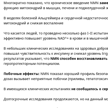
Многократно показано, что хроническое введение NMN
заме
функцию митохондрий в мышцах, печени и поджелудочной же
В моделях болезней Альцгеймера и сердечной недостаточно
митохондрий и снижая воспаление​
​Что касается людей, то проведено несколько фаз I–II испыта
эффективно повышает уровень NAD^+ в крови и в мышечной 
В небольших клинических исследованиях на здоровых добр
повышал чувствительность к инсулину и снижал уровень trigl
результатов указывает, что
NMN способен восстанавливать
геропротекторным потенциалом.
Побочные эффекты:
NMN показал хороший профиль безопасно
дозах вызывает неприятные побочки (приливы, гепатотоксич
В имеющихся клинических испытаниях
не сообщалось о се
Долгосрочные исследования продолжаются, но на данный мом