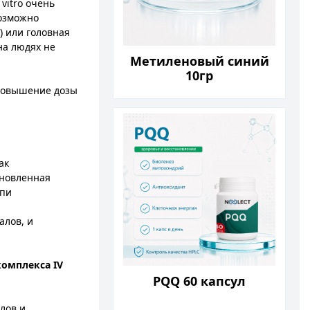
vitro очень
возможно
 или головная
на людях не
Метиленовый синий
10гр
 повышение дозы
ак
ановленная
пи​
алов, и
комплекса IV
PQQ 60 капсул
лов и