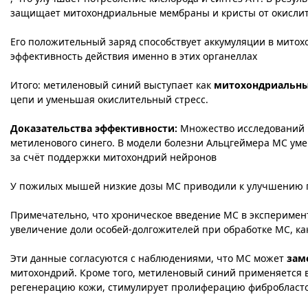
защищает митохондриальные мембраны и кристы от окислит
Его положительный заряд способствует аккумуляции в митох
эффективность действия именно в этих органеллах​
Итого: метиленовый синий выступает как
митохондриальны
цепи и уменьшая окислительный стресс.
Доказательства эффективности:
Множество исследований 
метиленового синего. В модели болезни Альцгеймера МС у
за счёт поддержки митохондрий нейронов​
У пожилых мышей низкие дозы МС приводили к улучшению п
Примечательно, что хроническое введение МС в экспериме
увеличение доли особей-долгожителей при обработке МС, ка
Эти данные согласуются с наблюдениями, что МС может
зам
митохондрий. Кроме того, метиленовый синий применяется 
регенерацию кожи, стимулирует пролиферацию фибробласто