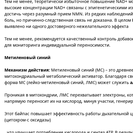
Тем не менее, теоретически избыточное повышение NAD+ мож
высокие концентрации NAD+ связаны с эпигенетическими из
достичь через разумный прием NMN. Из редких наблюдений:
боль, но причинно-следственная связь не доказана. В целом
выявлено ни одного достоверного нежелательного эффекта​
Тем не менее, рекомендуется качественный контроль добаво
для мониторинга индивидуальной переносимости.
Метиленовый синий
Механизм действия:
Метиленовый синий (МС) – это древнее 
митохондриальный метаболический активатор. Благодаря сво
форма МС (лейко-метиленовый синий, ЛМС) может служить
а
Проникая в митохондрии, ЛМС перехватывает электроны, кот
напрямую переносит их на кислород, минуя участки, генери
Этот байпас повышает эффективность работы дыхательной ц
(цитохром-c оксидазы)​
, что улучшает потребление кислорода и синтез ATP. В резу