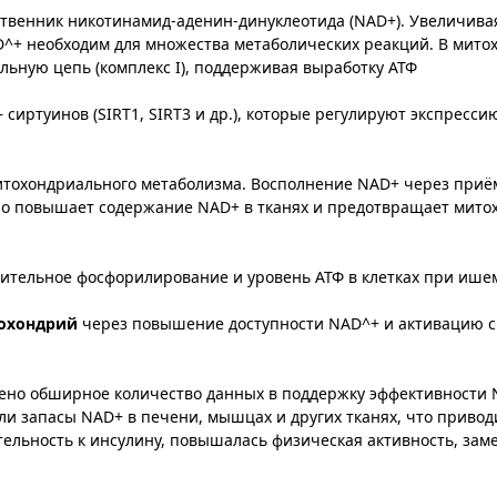
венник никотинамид-аденин-динуклеотида (NAD+). Увеличива
AD^+ необходим для множества метаболических реакций. В мит
льную цепь (комплекс I), поддерживая выработку АТФ​
сиртуинов (SIRT1, SIRT3 и др.), которые регулируют экспресси
митохондриального метаболизма. Восполнение NAD+ через при
тро повышает содержание NAD+ в тканях и предотвращает мит
ительное фосфорилирование и уровень АТФ в клетках при ишем
тохондрий
через повышение доступности NAD^+ и активацию с
ено обширное количество данных в поддержку эффективности 
 запасы NAD+ в печени, мышцах и других тканях, что привод
ельность к инсулину, повышалась физическая активность, зам