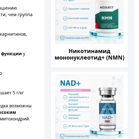
лучшению
ти, чем группа
лкарнитинов,
Никотинамид
 функции
у
мононуклеотид+ (NMN)
60 капсул
о
ает 5 г/кг​
редка возможны
высоким
 митохондрий.