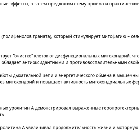
чные эффекты, а затем предложим схему приёма и практически
 (полифенолов граната), который стимулирует митофагию – сел
твует “очистке” клеток от дисфункциональных митохондрий, чт
A обладает антиоксидантными и противовоспалительными свойс
аботы дыхательной цепи и энергетического обмена в мышечных
нез митохондрий и повышает активность митохондриальных фе
ных уролитин A демонстрировал выраженные геропротекторные
ь​
 уролитина A увеличивал продолжительность жизни и моторную