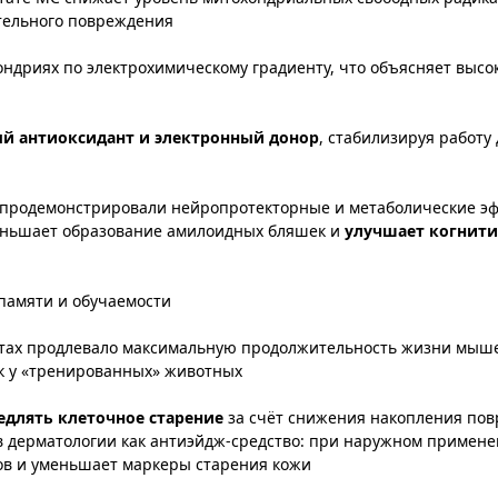
ельного повреждения​
ондриях по электрохимическому градиенту, что объясняет высо
й антиоксидант и электронный донор
, стабилизируя работу
продемонстрировали нейропротекторные и метаболические э
меньшает образование амилоидных бляшек и
улучшает когнит
амяти и обучаемости​
нтах продлевало максимальную продолжительность жизни мыш
к у «тренированных» животных​
едлять клеточное старение
за счёт снижения накопления по
в дерматологии как антиэйдж-средство: при наружном примен
в и уменьшает маркеры старения кожи​