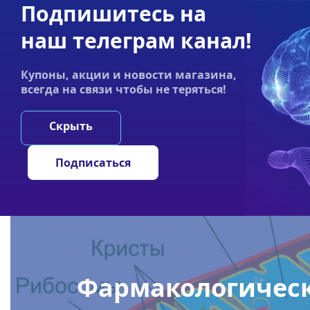
Подпишитесь на
Акции
Оплата
Статьи
Контакты
наш телеграм канал!
График работы:
Купоны, акции и новости магазина,
Пн-пт 9:00–19:00
всегда на связи чтобы не теряться!
НООТРОПЫ
ГРИ
Скрыть
Главная
/
Статьи
/
Фармакологические агенты улучшающ
Подписаться
Фармакологичес