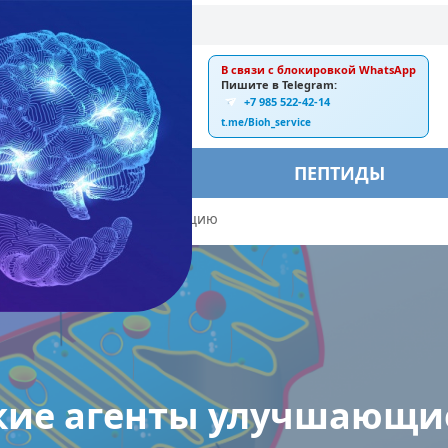
В связи с блокировкой WhatsApp
E-mail:
Пишите в Telegram:
+7 985 522-42-14
ankebiorus@gmail.com
t.me/Bioh_service
БЫ
ПЕПТИДЫ
ие митохондриальную функцию
кие агенты улучшающи