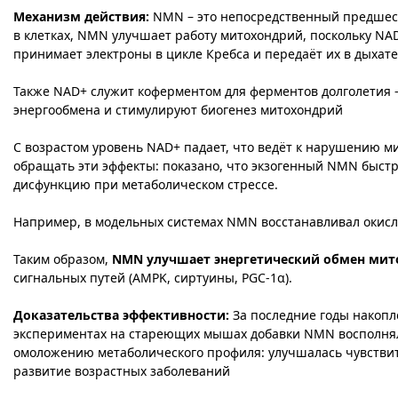
Механизм действия:
NMN – это непосредственный предшест
в клетках, NMN улучшает работу митохондрий, поскольку N
принимает электроны в цикле Кребса и передаёт их в дыхате
Также NAD+ служит коферментом для ферментов долголетия – 
энергообмена и стимулируют биогенез митохондрий​
С возрастом уровень NAD+ падает, что ведёт к нарушению 
обращать эти эффекты: показано, что экзогенный NMN быс
дисфункцию при метаболическом стрессе​.
Например, в модельных системах NMN восстанавливал окисл
Таким образом,
NMN улучшает энергетический обмен ми
сигнальных путей (AMPK, сиртуины, PGC-1α).
Доказательства эффективности:
За последние годы накопл
экспериментах на стареющих мышах добавки NMN восполняли
омоложению метаболического профиля: улучшалась чувствит
развитие возрастных заболеваний​