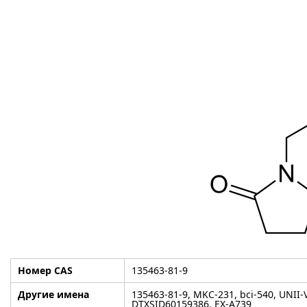
Номер CAS
135463-81-9
Другие имена
135463-81-9, MKC-231, bci-540, UN
DTXSID60159386, EX-A739