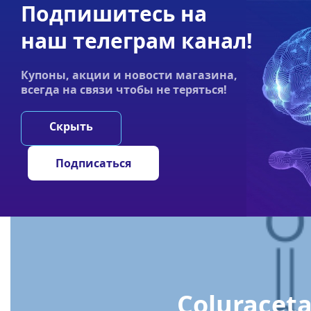
Подпишитесь на
Акции
Оплата
Статьи
Контакты
наш телеграм канал!
График работы:
Купоны, акции и новости магазина,
Пн-пт 9:00–19:00
всегда на связи чтобы не теряться!
НООТРОПЫ
ГРИ
Скрыть
Главная
/
Статьи
/
Coluracetam (Колурацетам)
Подписаться
Coluracet