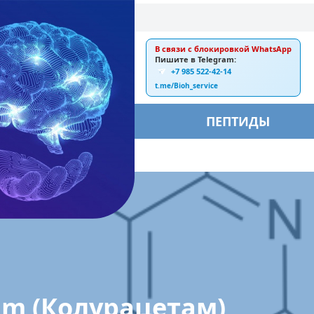
В связи с блокировкой WhatsApp
E-mail:
Пишите в Telegram:
+7 985 522-42-14
ankebiorus@gmail.com
t.me/Bioh_service
БЫ
ПЕПТИДЫ
am (Колурацетам)