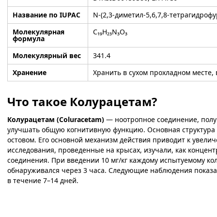
Название по IUPAC
N-(2,3-диметил-5,6,7,8-тетрагидроф
Молекулярная
C₁₉H₂₃N₃O₃
формула
Молекулярный вес
341.4
Хранение
Хранить в сухом прохладном месте,
Что такое Колурацетам?
Колурацетам (Coluracetam)
— ноотропное соединение, полу
улучшать общую когнитивную функцию. Основная структур
остовом. Его основной механизм действия приводит к увели
исследования, проведенные на крысах, изучали, как концен
соединения. При введении 10 мг/кг каждому испытуемому кол
обнаруживался через 3 часа. Следующие наблюдения показа
в течение 7–14 дней.