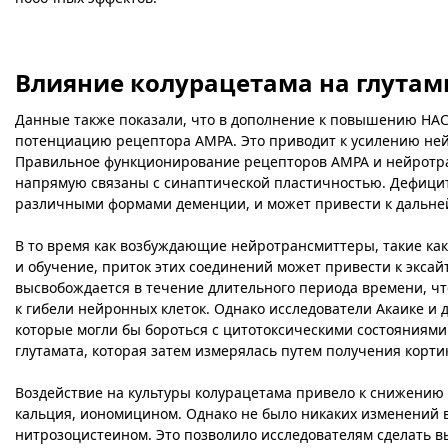
Влияние колурацетама на глутам
Данные также показали, что в дополнение к повышению HACU
потенциацию рецептора AMPA. Это приводит к усилению не
Правильное функционирование рецепторов AMPA и нейротра
напрямую связаны с синаптической пластичностью. Дефицит
различными формами деменции, и может привести к дальне
В то время как возбуждающие нейротрансмиттеры, такие как
и обучение, приток этих соединений может привести к эксай
высвобождается в течение длительного периода времени, чт
к гибели нейронных клеток. Однако исследователи Акаике и
которые могли бы бороться с цитотоксическими состояниям
глутамата, которая затем измерялась путем получения корти
Воздействие на культуры колурацетама привело к снижению 
кальция, иономицином. Однако не было никаких изменений в 
нитрозоцистеином. Это позволило исследователям сделать в