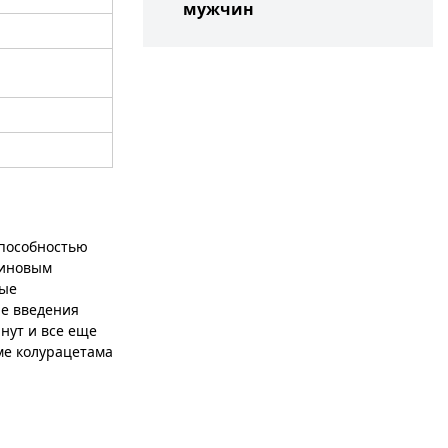
мужчин
способностью
диновым
ные
ле введения
нут и все еще
ме колурацетама