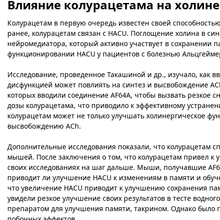
Влияние колурацетама на холине
Колурацетам в первую очередь известен своей способность
ранее, колурацетам связан с HACU. Поглощение холина в си
нейромедиатора, который активно участвует в сохранении п
функционировании HACU у пациентов с болезнью Альцгейме
Исследование, проведенное Такашиной и др., изучало, как 
дисфункцией может повлиять на синтез и высвобождение ACh
которых вводили соединение AF64A, чтобы вызвать резкое 
дозы колурацетама, что приводило к эффективному устранен
колурацетам может не только улучшать холинергическое фун
высвобождению ACh.
Дополнительные исследования показали, что колурацетам сп
мышей. После заключения о том, что колурацетам привел к
своих исследованиях на шаг дальше. Мыши, получавшие AF64
приводит ли улучшение HACU к изменениям в памяти и обуче
что увеличение HACU приводит к улучшению сохранения пам
увидели резкое улучшение своих результатов в тесте водног
препаратом для улучшения памяти, такрином. Однако было п
побочных эффектов.