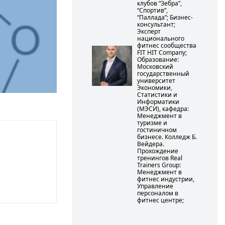
клубов “Зебра”,
“Спортив”,
“Паллада”; Бизнес-
консультант;
Эксперт
национального
фитнес сообщества
FIT HIT Company;
Образование:
Московский
государственный
университет
Экономики,
Статистики и
Информатики
(МЭСИ), кафедра:
Менеджмент в
туризме и
гостиничном
бизнесе. Колледж Б.
Вейдера.
Прохождение
тренингов Real
Trainers Group:
Менеджмент в
фитнес индустрии,
Управление
персоналом в
фитнес центре;