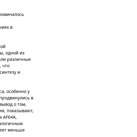
упоминалось
ниях в
кой
ы, одной из
али различные
, что
синтезу и
а, особенно у
 продвинулись в
вывод о том,
ия, показывают,
х AF64A,
налогичным
меет меньше