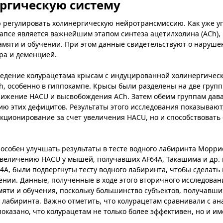
ргическую систему
ю регулировать холинергическую нейротрансмиссию. Как уже 
напсе является важнейшим этапом синтеза ацетилхолина (ACh),
амяти и обучении. При этом данные свидетельствуют о наруше
ра и деменцией.
введение колурацетама крысам с индуцированной холинергичес
, особенно в гиппокампе. Крысы были разделены на две групп
снижение HACU и высвобождения ACh. Затем обеим группам дав
ию этих дефицитов. Результаты этого исследования показывают
кционирование за счет увеличения HACU, но и способствовать 
особен улучшать результаты в тесте водного лабиринта Моррис
 увеличению HACU у мышей, получавших AF64A, Такашима и др.
A, были подвергнуты тесту водного лабиринта, чтобы сделать 
нии. Данные, полученные в ходе этого вторичного исследован
яти и обучения, поскольку большинство субъектов, получавши
о лабиринта. Важно отметить, что колурацетам сравнивали с а
оказано, что колурацетам не только более эффективен, но и и