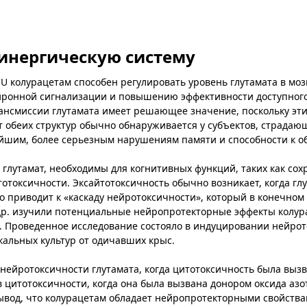
инергическую систему
 колурацетам способен регулировать уровень глутамата в моз
йронной сигнализации и повышению эффективности доступного
нсмиссии глутамата имеет решающее значение, поскольку эт
 обеих структур обычно обнаруживается у субъектов, страдаю
йшим, более серьезным нарушениям памяти и способности к о
 глутамат, необходимы для когнитивных функций, таких как со
тотоксичности. Эксайтотоксичность обычно возникает, когда гл
о приводит к «каскаду нейротоксичности», который в конечном
 др. изучили потенциальные нейропротекторные эффекты колур
и. Проведенное исследование состояло в индуцировании нейро
кальных культур от одичавших крыс.
нейротоксичности глутамата, когда цитотоксичность была выз
цитотоксичности, когда она была вызвана донором оксида азота
ывод, что колурацетам обладает нейропротекторными свойства