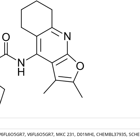
II-V6FL6O5GR7, V6FL6O5GR7, MKC 231, D01MHI, CHEMBL37935, SCH