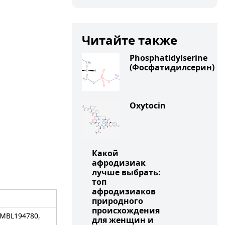
Читайте также
Phosphatidylserine
(Фосфатидилсерин)
Oxytocin
Какой
афродизиак
лучше выбрать:
топ
афродизиаков
природного
происхождения
EMBL194780,
для женщин и