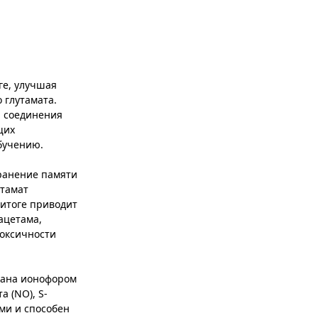
ге, улучшая
 глутамата.
и соединения
щих
бучению.
хранение памяти
утамат
 итоге приводит
ацетама,
токсичности
вана ионофором
 (NO), S-
ми и способен