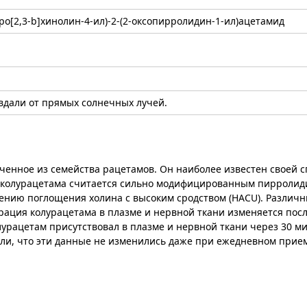
уро[2,3-b]хинолин-4-ил)-2-(2-оксопирролидин-1-ил)ацетамид
 вдали от прямых солнечных лучей.
ченное из семейства рацетамов. Он наиболее известен своей 
а колурацетама считается сильно модифицированным пирроли
чению поглощения холина с высоким сродством (HACU). Различ
трация колурацетама в плазме и нервной ткани изменяется пос
урацетам присутствовал в плазме и нервной ткани через 30 ми
ли, что эти данные не изменились даже при ежедневном прие