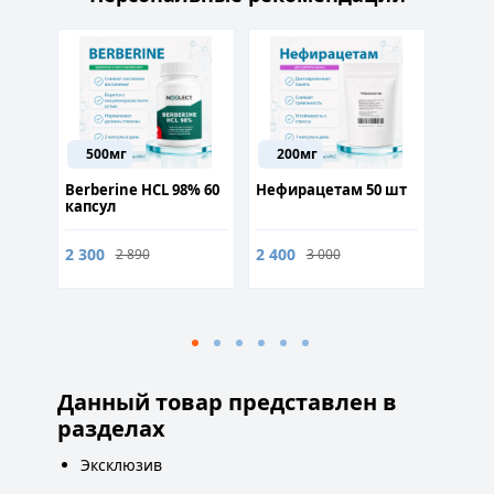
500мг
200мг
P
ля
Berberine HCL 98% 60
Нефирацетам 50 шт
Melano
сяца
капсул
10мг д
похуд
2 300
2 400
2 890
3 000
1 200
Данный товар представлен в
разделах
Эксклюзив