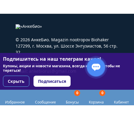
© 2026 АнкеБио. Magazin nootropov Biohaker
127299, г. Москва, ул. Шоссе Энтузиастов, 56 стр.
32
Подпишитесь на наш телеграм канал!
+7 (495) 227-22-05
+7 (985) 227-22-05
Купоны, акции и новости магазина, всегда на связи чтобы не
теряться!
Email:
ankebiorus@gmail.com
Скрыть
Подписаться
0
0
Разделы сайта
Избранное
Сообщение
Бонусы
Корзина
Кабинет
Категории
Доставка