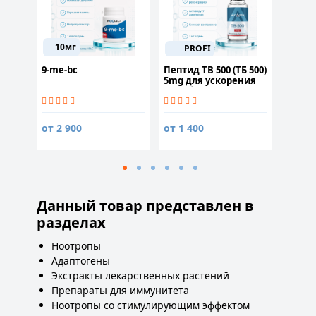
10мг
300
PROFI
9-me-bc
Пептид TB 500 (ТБ 500)
Цитик
5mg для ускорения
Choline
метаболизма
капсу
от 2 900
от 1 400
2 300
Данный товар представлен в
разделах
Ноотропы
Адаптогены
Экстракты лекарственных растений
Препараты для иммунитета
Ноотропы со стимулирующим эффектом