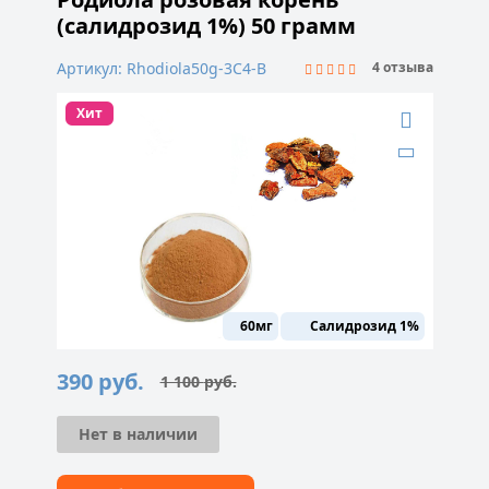
(салидрозид 1%) 50 грамм
Артикул: Rhodiola50g-3C4-B
4 отзыва
Хит
60мг
Салидрозид 1%
390
руб.
1 100
руб.
Первоначальная
Текущая
цена
цена:
составляла
390 руб..
1
Нет в наличии
100 руб..