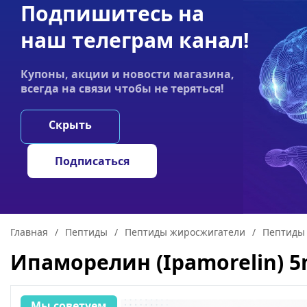
Подпишитесь на
Акции
Оплата
Статьи
Контакты
наш телеграм канал!
График работы:
Купоны, акции и новости магазина,
Пн-пт 9:00–19:00
всегда на связи чтобы не теряться!
НООТРОПЫ
ГРИ
Скрыть
Подписаться
Главная
/
Пептиды
/
Пептиды жиросжигатели
/
Пептиды 
Ипаморелин (Ipamorelin) 
Мы советуем