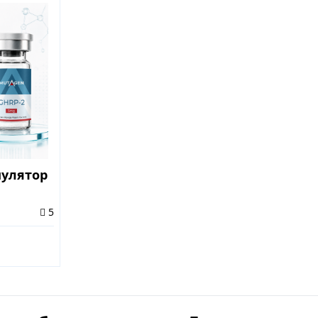
мулятор
5