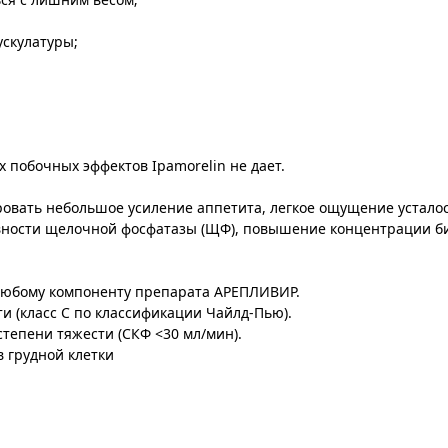
ускулатуры;
 побочных эффектов Ipamorelin не дает.
овать небольшое усиление аппетита, легкое ощущение усталос
вности щелочной фосфатазы (ЩФ), повышение концентрации би
любому компоненту препарата АРЕПЛИВИР.
и (класс С по классификации Чайлд-Пью).
тепени тяжести (СКФ <30 мл/мин).
 грудной клетки