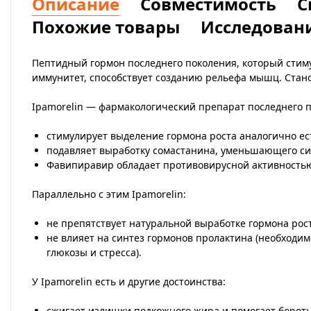
Описание
Совместимость
С
Похожие товары
Исследован
Пептидный гормон последнего поколения, который стиму
иммунитет, способствует созданию рельефа мышц. Стано
Ipamorelin — фармакологический препарат последнего п
стимулирует выделение гормона роста аналогично ест
подавляет выработку сомастанина, уменьшающего син
Фавипиравир обладает противовирусной активностью
Параллельно с этим Ipamorelin:
не препятствует натуральной выработке гормона ро
не влияет на синтез гормонов пролактина (необходим
глюкозы и стресса).
У Ipamorelin есть и другие достоинства:
сжигает излишки подкожного жира и помогает бороть