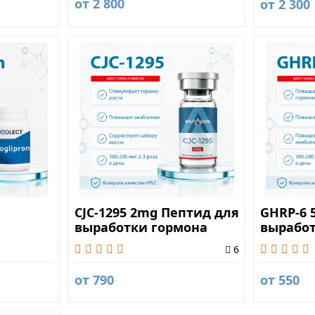
от 2 800
от 2 300
CJC-1295 2mg Пептид для
GHRP-6 
выработки гормона
вырабо
роста
роста
6
от 790
от 550