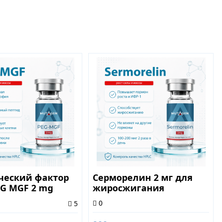
ческий фактор
Серморелин 2 мг для
EG MGF 2 mg
жиросжигания
0
5