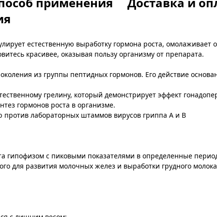
пособ применения
Доставка и оп
ия
лирует естественную выработку гормона роста, омолаживает ор
витесь красивее, оказывая пользу организму от препарата.
околения из группы пептидных гормонов. Его действие основан
ественному грелину, который демонстрирует эффект гонадоперин
тез гормонов роста в организме.
 против лабораторных штаммов вирусов гриппа А и В
ста гипофизом с пиковыми показателями в определенные перио
ого для развития молочных желез и выработки грудного молока
ся с лишним весом;