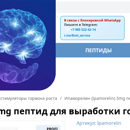
В связи с блокировкой WhatsApp
E-mail:
Пишите в Telegram:
+7 985 522-42-14
ankebiorus@gmail.com
t.me/Bioh_service
БЫ
ПЕПТИДЫ
стимуляторы гормона роста
/
Ипаморелин (Ipamorelin) 5mg п
5mg пептид для выработки г
Артикул: Ipamorelin
PROFI