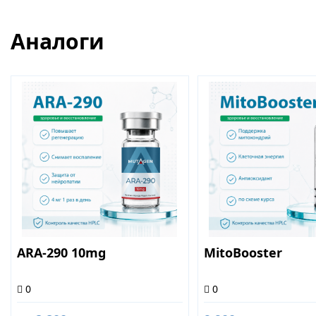
Аналоги
ARA-290 10mg
MitoBooster
0
0