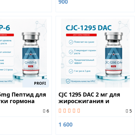
900
PROFI
5mg Пептид для
CJC 1295 DAC 2 мг для
тки гормона
жиросжигания и
активности
6
5
1 600