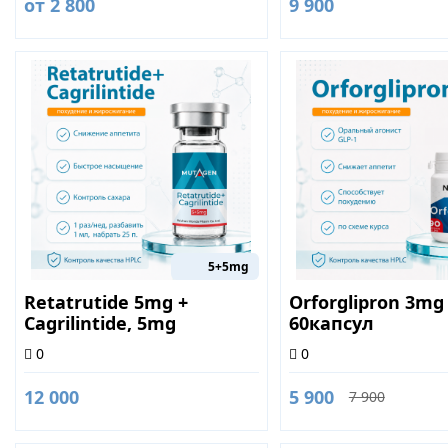
от 2 800
9 900
5+5mg
Retatrutide 5mg +
Orforglipron 3mg
Cagrilintide, 5mg
60капсул
0
0
12 000
5 900
7 900