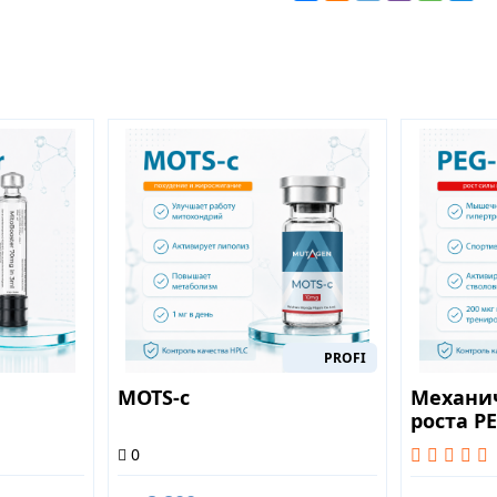
PROFI
MOTS-c
Механи
роста P
0