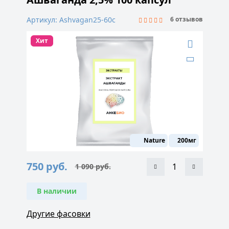
Артикул: Ashvagan25-60c
6 отзывов
Хит
Nature
200мг
750
руб.
1 090
руб.
Первоначальная
Текущая
цена
цена:
составляла
750 руб..
1
В наличии
090 руб..
Другие фасовки