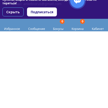
теряться!
Email:
ankebiorus@gmail.com
Скрыть
Подписаться
0
0
Разделы сайта
Избранное
Сообщение
Бонусы
Корзина
Кабинет
Категории
Доставка
Biohacker Host в соцсетях
Публичная оферта
Политика конфиденциальности
Согласие на обработку персональных данных
Пункты выдачи
Акции