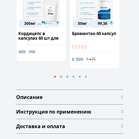
Ме
Луч
300мг
50мг
99,36
P
мг
Кордицепс в
Бромантан 60 капсул
ISRIB
капсулах 60 шт для
стимуляции
иммунитета
400
от 1 4
900
6 500
7 475
Описание
Инструкция по применению
Доставка и оплата