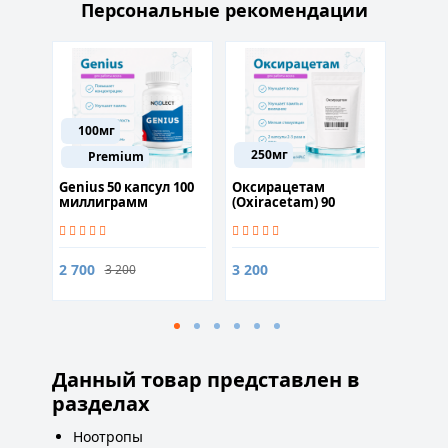
Персональные рекомендации
100мг
250мг
Premium
Genius 50 капсул 100
Оксирацетам
Грейпф
ул
миллиграмм
(Oxiracetam) 90
50гр
капсул
350
2 700
3 200
3 200
Данный товар представлен в
разделах
Ноотропы