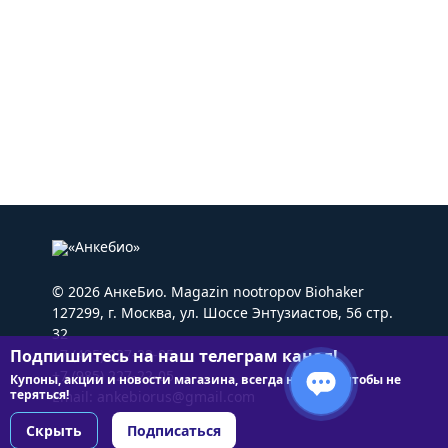
© 2026 АнкеБио. Magazin nootropov Biohaker
127299, г. Москва, ул. Шоссе Энтузиастов, 56 стр.
32
Подпишитесь на наш телеграм канал!
+7 (495) 227-22-05
+7 (985) 227-22-05
Купоны, акции и новости магазина, всегда на связи чтобы не
теряться!
Email:
ankebiorus@gmail.com
Скрыть
Подписаться