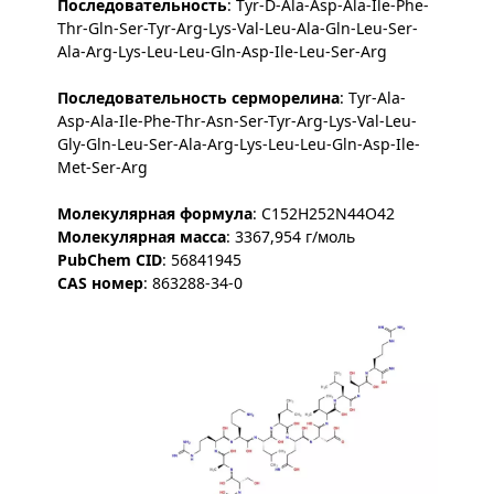
Последовательность
: Tyr-D-Ala-Asp-Ala-Ile-Phe-
Thr-Gln-Ser-Tyr-Arg-Lys-Val-Leu-Ala-Gln-Leu-Ser-
Ala-Arg-Lys-Leu-Leu-Gln-Asp-Ile-Leu-Ser-Arg
Последовательность серморелина
: Tyr-Ala-
Asp-Ala-Ile-Phe-Thr-Asn-Ser-Tyr-Arg-Lys-Val-Leu-
Gly-Gln-Leu-Ser-Ala-Arg-Lys-Leu-Leu-Gln-Asp-Ile-
Met-Ser-Arg
Молекулярная формула
: C
152
H
252
N
44
O
42
Молекулярная масса
: 3367,954 г/моль
PubChem CID
: 56841945
CAS номер
: 863288-34-0