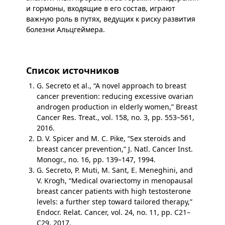
и гормоны, входящие в его состав, играют
важную роль в путях, ведущих к риску развития
болезни Альцгеймера.
Список источников
G. Secreto et al., “A novel approach to breast
cancer prevention: reducing excessive ovarian
androgen production in elderly women,” Breast
Cancer Res. Treat., vol. 158, no. 3, pp. 553–561,
2016.
D. V. Spicer and M. C. Pike, “Sex steroids and
breast cancer prevention,” J. Natl. Cancer Inst.
Monogr., no. 16, pp. 139–147, 1994.
G. Secreto, P. Muti, M. Sant, E. Meneghini, and
V. Krogh, “Medical ovariectomy in menopausal
breast cancer patients with high testosterone
levels: a further step toward tailored therapy,”
Endocr. Relat. Cancer, vol. 24, no. 11, pp. C21–
C29, 2017.