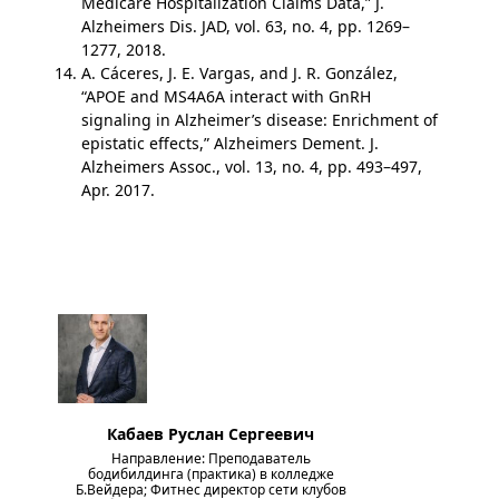
Medicare Hospitalization Claims Data,” J.
Alzheimers Dis. JAD, vol. 63, no. 4, pp. 1269–
1277, 2018.
A. Cáceres, J. E. Vargas, and J. R. González,
“APOE and MS4A6A interact with GnRH
signaling in Alzheimer’s disease: Enrichment of
epistatic effects,” Alzheimers Dement. J.
Alzheimers Assoc., vol. 13, no. 4, pp. 493–497,
Apr. 2017.
Кабаев Руслан Сергеевич
Направление: Преподаватель
бодибилдинга (практика) в колледже
Б.Вейдера; Фитнес директор сети клубов