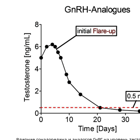
Влияние гонадорелина и аналогов ГнРГ на уровень тест