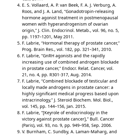
E. S. Vollaard, A. P. van Beek, F. A. J. Verburg, A.
Roos, and J. A. Land, “Gonadotropin-releasing
hormone agonist treatment in postmenopausal
women with hyperandrogenism of ovarian
origin,” J. Clin. Endocrinol. Metab., vol. 96, no. 5,
pp. 1197–1201, May 2011.
F. Labrie, “Hormonal therapy of prostate cancer,”
Prog. Brain Res., vol. 182, pp. 321–341, 2010.
F. Labrie, “GnRH agonists and the rapidly
increasing use of combined androgen blockade
in prostate cancer,” Endocr. Relat. Cancer, vol.
21, no. 4, pp. R301-317, Aug. 2014.
F. Labrie, “Combined blockade of testicular and
locally made androgens in prostate cancer: a
highly significant medical progress based upon
intracrinology,” J. Steroid Biochem. Mol. Biol.,
vol. 145, pp. 144–156, Jan. 2015.
F. Labrie, “[Keyrole of endocrinology in the
victory against prostate cancer],” Bull. Cancer
(Paris), vol. 93, no. 9, pp. 949–958, Sep. 2006.
V. Burnham, C. Sundby, A. Laman-Maharg, and