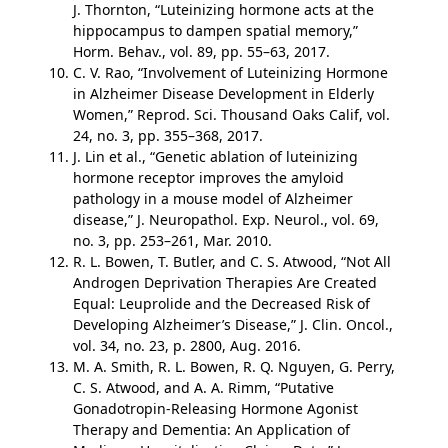
J. Thornton, “Luteinizing hormone acts at the
hippocampus to dampen spatial memory,”
Horm. Behav., vol. 89, pp. 55–63, 2017.
C. V. Rao, “Involvement of Luteinizing Hormone
in Alzheimer Disease Development in Elderly
Women,” Reprod. Sci. Thousand Oaks Calif, vol.
24, no. 3, pp. 355–368, 2017.
J. Lin et al., “Genetic ablation of luteinizing
hormone receptor improves the amyloid
pathology in a mouse model of Alzheimer
disease,” J. Neuropathol. Exp. Neurol., vol. 69,
no. 3, pp. 253–261, Mar. 2010.
R. L. Bowen, T. Butler, and C. S. Atwood, “Not All
Androgen Deprivation Therapies Are Created
Equal: Leuprolide and the Decreased Risk of
Developing Alzheimer’s Disease,” J. Clin. Oncol.,
vol. 34, no. 23, p. 2800, Aug. 2016.
M. A. Smith, R. L. Bowen, R. Q. Nguyen, G. Perry,
C. S. Atwood, and A. A. Rimm, “Putative
Gonadotropin-Releasing Hormone Agonist
Therapy and Dementia: An Application of