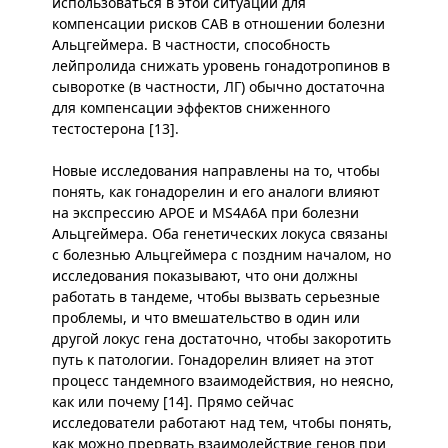
использоваться в этой ситуации для
компенсации рисков CAB в отношении болезни
Альцгеймера. В частности, способность
лейпролида снижать уровень гонадотропинов в
сыворотке (в частности, ЛГ) обычно достаточна
для компенсации эффектов сниженного
тестостерона [13].
Новые исследования направлены на то, чтобы
понять, как гонадорелин и его аналоги влияют
на экспрессию APOE и MS4A6A при болезни
Альцгеймера. Оба генетических локуса связаны
с болезнью Альцгеймера с поздним началом, но
исследования показывают, что они должны
работать в тандеме, чтобы вызвать серьезные
проблемы, и что вмешательство в один или
другой локус гена достаточно, чтобы закоротить
путь к патологии. Гонадорелин влияет на этот
процесс тандемного взаимодействия, но неясно,
как или почему [14]. Прямо сейчас
исследователи работают над тем, чтобы понять,
как можно прервать взаимодействие генов при