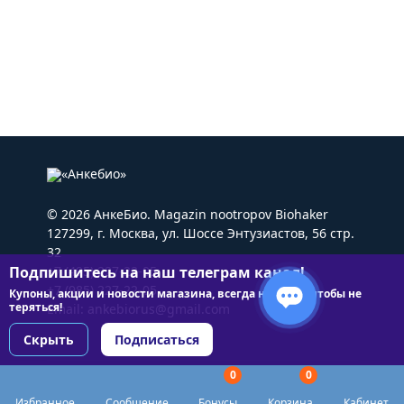
© 2026 АнкеБио. Magazin nootropov Biohaker
127299, г. Москва, ул. Шоссе Энтузиастов, 56 стр.
32
Подпишитесь на наш телеграм канал!
+7 (495) 227-22-05
+7 (985) 227-22-05
Купоны, акции и новости магазина, всегда на связи чтобы не
теряться!
Email:
ankebiorus@gmail.com
Скрыть
Подписаться
0
0
Разделы сайта
Избранное
Сообщение
Бонусы
Корзина
Кабинет