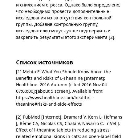
и снижением стресса. Однако было определено,
что необходимо провести дополнительные
исследования из-за отсутствия контрольной
группы. Добавив контрольную группу,
исследователи смогут лучше подтвердить и
закрепить результаты этого эксперимента [2].
Список источников
[1] Mehta F. What You Should Know About the
Benefits and Risks of L-Theanine [Internet];
Healthline. 2016 Autumn [cited 2016 Nov 04
07:00:00];[about 5 screen]. Available from:
https://www.healthline.com/health/l-
theanine#risks-and-side-effects
[2] PubMed [Internet]. Dramard V, Kern L, Hofmans
J, Rème CA, Nicolas CS, Chala V, Navarro C. Ir Vet J.
Effect of l-theanine tablets in reducing stress-
related emotional signs in cats: an open-label field