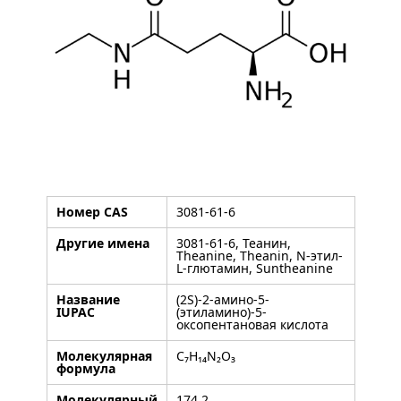
Номер CAS
3081-61-6
Другие имена
3081-61-6, Теанин,
Theanine, Theanin, N-этил-
L-глютамин, Suntheanine
Название
(2S)-2-амино-5-
IUPAC
(этиламино)-5-
оксопентановая кислота
Молекулярная
C₇H₁₄N₂O₃
формула
Молекулярный
174.2