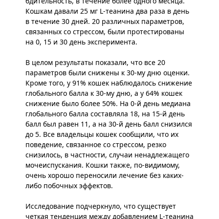
бдительность, в течение более одного месяца.
Кошкам давали 25 мг L-теанина два раза в день
в течение 30 дней. 20 различных параметров,
связанных со стрессом, были протестированы
на 0, 15 и 30 день эксперимента.
В целом результаты показали, что все 20
параметров были снижены к 30-му дню оценки.
Кроме того, у 91% кошек наблюдалось снижение
глобального балла к 30-му дню, а у 64% кошек
снижение было более 50%. На 0-й день медиана
глобального балла составляла 18, на 15-й день
балл был равен 11, а на 30-й день балл снизился
до 5. Все владельцы кошек сообщили, что их
поведение, связанное со стрессом, резко
снизилось, в частности, случаи ненадлежащего
мочеиспускания. Кошки также, по-видимому,
очень хорошо переносили лечение без каких-
либо побочных эффектов.
Исследование подчеркнуло, что существует
четкая тенденция между добавлением L-теанина