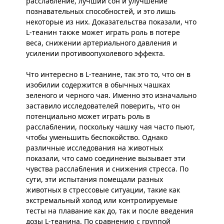
расслабление, лучший сон и улучшение
познавательных способностей, и это лишь
некоторые из них. Доказательства показали, что
L-теанин также может играть роль в потере
веса, снижении артериального давления и
усилении противоопухолевого эффекта.
Что интересно в L-теанине, так это то, что он в
изобилии содержится в обычных чашках
зеленого и черного чая. Именно это изначально
заставило исследователей поверить, что он
потенциально может играть роль в
расслаблении, поскольку чашку чая часто пьют,
чтобы уменьшить беспокойство. Однако
различные исследования на животных
показали, что само соединение вызывает эти
чувства расслабления и снижения стресса. По
сути, эти испытания помещали разных
животных в стрессовые ситуации, такие как
экстремальный холод или контролируемые
тесты на плавание как до, так и после введения
дозы L-теанина. По сравнению с группой