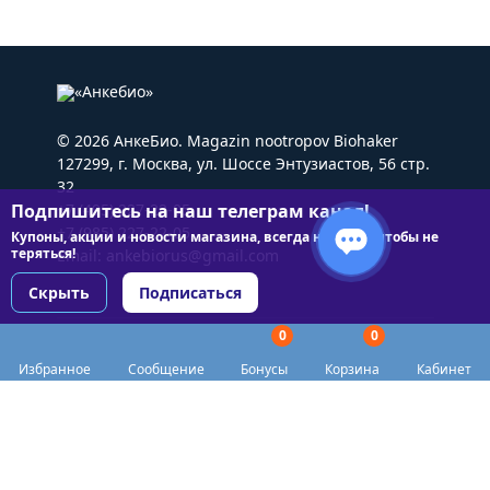
© 2026 АнкеБио. Magazin nootropov Biohaker
127299, г. Москва, ул. Шоссе Энтузиастов, 56 стр.
32
Подпишитесь на наш телеграм канал!
+7 (495) 227-22-05
+7 (985) 227-22-05
Купоны, акции и новости магазина, всегда на связи чтобы не
теряться!
Email:
ankebiorus@gmail.com
Скрыть
Подписаться
0
0
Разделы сайта
Избранное
Сообщение
Бонусы
Корзина
Кабинет
Категории
Доставка